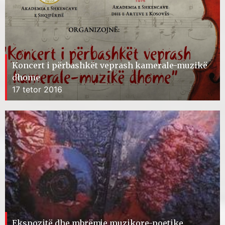
Koncert i përbashkët veprash kamerale-muzikë
dhome
17 tetor 2016
Ekspozitë dhe mbrëmje muzikore-poetike