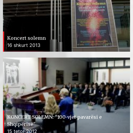
Koncert solemn
16 shkurt 2013
KONCERT SOLEMN: "100-vjet pavarësi e
Shqipërisë"
15 tetor 2012