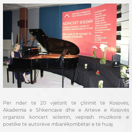
Për nder të 20 vjetorit të çlirimit të Kosovës,
Akademia e Shkencave dhe e Arteve e Kosovës
organizoi koncert solemn, veprash muzikore e
poetike të autorëve mbarëkombëtar e të huaj.