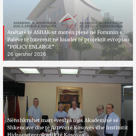
Anëtarë të ASHAK-ut morën pjesë në Forumin e
Palëve të Interesit në kuadër të projektit evropian
“POLICY ENLARGE”
26 qershor 2026
Nënshkruhet marrëveshja mes Akademisë së
Shkencave dhe të Arteve të Kosovës dhe Institutit
Hidrometeorologjik të Kosovës