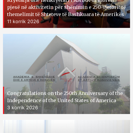
Kryetarja dhe nënkryetari i ASHAK-ut morën
pjesë në aktivitetin për shënimin e 250-vjetorit të
themelimit të Shteteve të Bashkuara të Amerikës
11 korrik 2026
Congratulations on the 250th Anniversary of the
Independence of the United States of America
3 korrik 2026