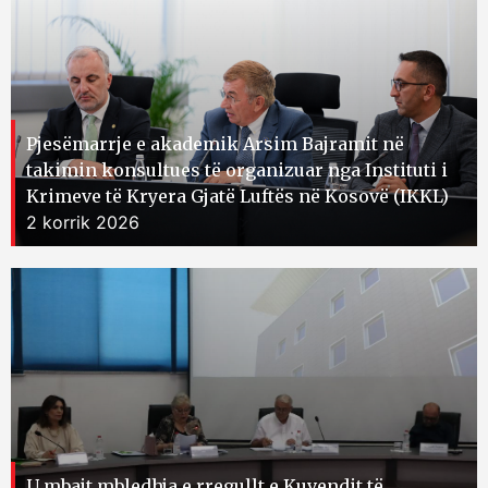
Pjesëmarrje e akademik Arsim Bajramit në
takimin konsultues të organizuar nga Instituti i
Krimeve të Kryera Gjatë Luftës në Kosovë (IKKL)
2 korrik 2026
U mbajt mbledhja e rregullt e Kuvendit të