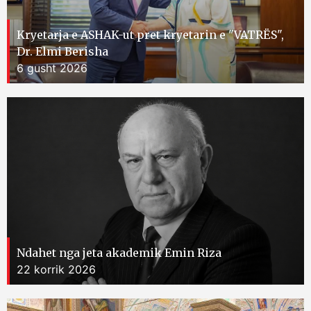
Kryetarja e ASHAK-ut pret kryetarin e "VATRËS",
Dr. Elmi Berisha
6 gusht 2026
Ndahet nga jeta akademik Emin Riza
22 korrik 2026