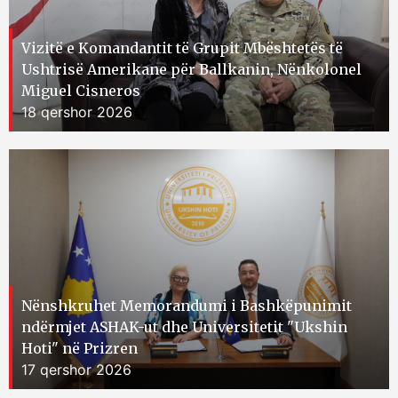
Vizitë e Komandantit të Grupit Mbështetës të
Ushtrisë Amerikane për Ballkanin, Nënkolonel
Miguel Cisneros
18 qershor 2026
Nënshkruhet Memorandumi i Bashkëpunimit
ndërmjet ASHAK-ut dhe Universitetit "Ukshin
Hoti" në Prizren
17 qershor 2026