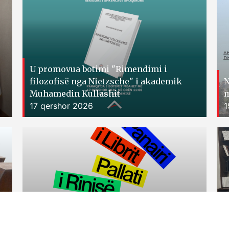
U promovua botimi "Rimendimi i
filozofisë nga Nietzsche" i akademik
N
Muhamedin Kullashit
m
17 qershor 2026
1