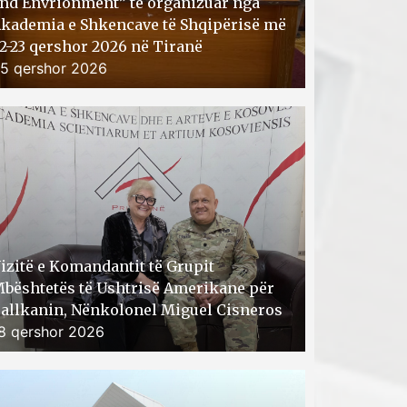
nd Envrionment” të organizuar nga
kademia e Shkencave të Shqipërisë më
2-23 qershor 2026 në Tiranë
5 qershor 2026
izitë e Komandantit të Grupit
bështetës të Ushtrisë Amerikane për
allkanin, Nënkolonel Miguel Cisneros
8 qershor 2026