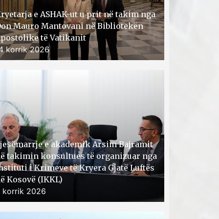
ryetarja e ASHAK-ut u prit në takim nga
on Mauro Mantovani në Bibliotekën
postolike të Vatikanit
4 korrik 2026
jesëmarrje e akademik Arsim Bajramit
ë takimin konsultues të organizuar nga
nstituti i Krimeve të Kryera Gjatë Luftës
ë Kosovë (IKKL)
 korrik 2026