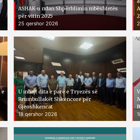
të
a
ASHAK-u ndan Shpërblimin mbështetës
A
për vitin 2025
2
25 qershor 2026
2
 e
U mbajt dita e parë e Tryezës së
V
Rrumbullakët Shkencore për
M
Gjeoshkencat
B
18 qershor 2026
1