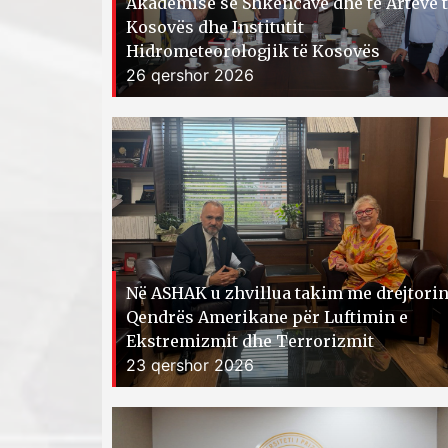
Akademisë së Shkencave dhe të Arteve 
Kosovës dhe Institutit
Hidrometeorologjik të Kosovës
26 qershor 2026
Në ASHAK u zhvillua takim me drejtorin
Qendrës Amerikane për Luftimin e
Ekstremizmit dhe Terrorizmit
23 qershor 2026