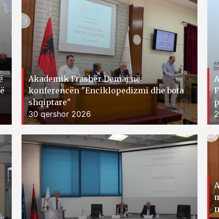
ë
Akademik Frashër Demaj në
A
të
konferencën "Enciklopedizmi dhe bota
F
shqiptare"
p
30 qershor 2026
2
A
m
n