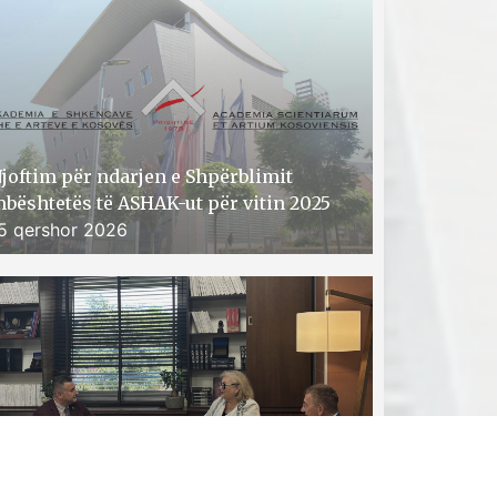
joftim për ndarjen e Shpërblimit
bështetës të ASHAK-ut për vitin 2025
5 qershor 2026