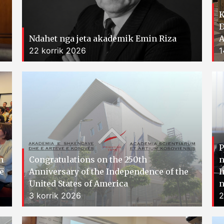
K
D
Ndahet nga jeta akademik Emin Riza
A
22 korrik 2026
1
P
n
Congratulations on the 250th
n
të
Anniversary of the Independence of the
I
United States of America
n
3 korrik 2026
2