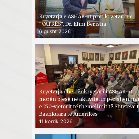
Kryetarja e ASHAK-ut pret kryetarin e
"VATRËS", Dr. Elmi Berisha
6 gusht 2026
Kryetarja dhe nënkryetari i ASHAK-ut
morën pjesë në aktivitetin për shënimi
e 250-vjetorit të themelimit të Shteteve 
Bashkuara të Amerikës
11 korrik 2026