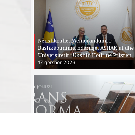
Nënshkruhet Memorandumi i
Bashkëpunimit ndërmjet ASHAK-ut dhe
Universitetit "Ukshin Hoti" në Prizren
17 qershor 2026