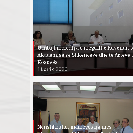
U mbajt mbledhja e rregullt e Kuvendit t
Akademisë së Shkencave dhe të Arteve 
Kosovës
1 korrik 2026
Nënshkruhet marrëveshja mes