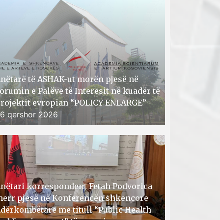
nëtarë të ASHAK-ut morën pjesë në
orumin e Palëve të Interesit në kuadër të
rojektit evropian “POLICY ENLARGE”
6 qershor 2026
nëtari korrespondent Fetah Podvorica
err pjesë në Konferencën shkencore
dërkombëtare me titull “Public Health