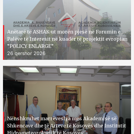
Anëtarë të ASHAK-ut morën pjesë në Forumin e
Palëve të Interesit në kuadër të projektit evropian
“POLICY ENLARGE”
26 qershor 2026
Nënshkruhet marrëveshja mes Akademisë së
Shkencave dhe të Arteve të Kosovës dhe Institutit
Hidrometeorologjik të Kosovës