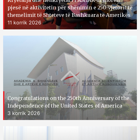
Kryetarja dhe nënkryetari i ASHAK-ut morën
pjesë në aktivitetin për shënimin e 250-vjetorit të
themelimit të Shteteve të Bashkuara të Amerikës
11 korrik 2026
Congratulations on the 250th Anniversary of the
Independence of the United States of America
3 korrik 2026