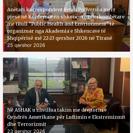
Anëtari korrespondent Fetah Podvorica merr
pjesë në Konferencën shkencore ndërkombëtare
me titull “Public Health and Envrionment” të
organizuar nga Akademia e Shkencave të
Shqipërisë më 22-23 qershor 2026 në Tiranë
25 qershor 2026
Në ASHAK u zhvillua takim me drejtorin e
Qendrës Amerikane për Luftimin e Ekstremizmit
dhe Terrorizmit
23 qershor 2026