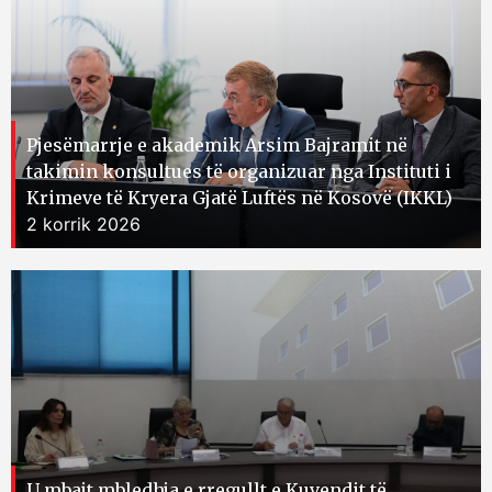
Pjesëmarrje e akademik Arsim Bajramit në
takimin konsultues të organizuar nga Instituti i
Krimeve të Kryera Gjatë Luftës në Kosovë (IKKL)
2 korrik 2026
U mbajt mbledhja e rregullt e Kuvendit të