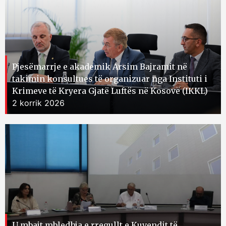
Pjesëmarrje e akademik Arsim Bajramit në
takimin konsultues të organizuar nga Instituti i
Krimeve të Kryera Gjatë Luftës në Kosovë (IKKL)
2 korrik 2026
U mbajt mbledhja e rregullt e Kuvendit të