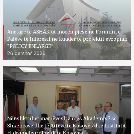
Anëtarë të ASHAK-ut morën pjesë në Forumin e
Palëve të Interesit në kuadër të projektit evropian
“POLICY ENLARGE”
26 qershor 2026
Nënshkruhet marrëveshja mes Akademisë së
Shkencave dhe të Arteve të Kosovës dhe Institutit
Hidrometeorologjik të Kosovës