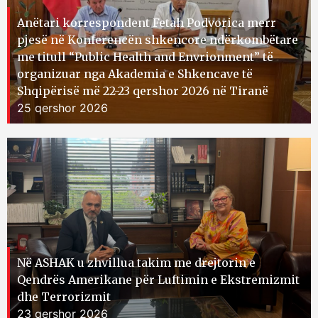
Anëtari korrespondent Fetah Podvorica merr
pjesë në Konferencën shkencore ndërkombëtare
me titull “Public Health and Envrionment” të
organizuar nga Akademia e Shkencave të
Shqipërisë më 22-23 qershor 2026 në Tiranë
25 qershor 2026
Në ASHAK u zhvillua takim me drejtorin e
Qendrës Amerikane për Luftimin e Ekstremizmit
dhe Terrorizmit
23 qershor 2026