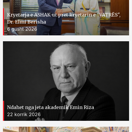
Kryetarja e ASHAK-ut pret kryetarin e "VATRËS",
Dr. Elmi Berisha
6 gusht 2026
Ndahet nga jeta akademik Emin Riza
22 korrik 2026