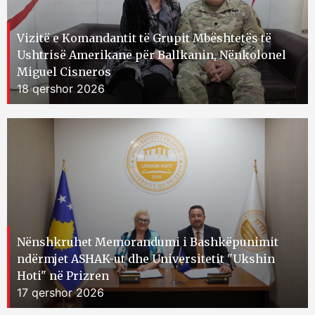
Vizitë e Komandantit të Grupit Mbështetës të
Ushtrisë Amerikane për Ballkanin, Nënkolonel
Miguel Cisneros
18 qershor 2026
Nënshkruhet Memorandumi i Bashkëpunimit
ndërmjet ASHAK-ut dhe Universitetit "Ukshin
Hoti" në Prizren
17 qershor 2026