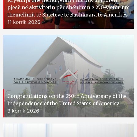
Kryetarja dhe nënkryetari i ASHAK-ut morën
pjesë në aktivitetin për shënimin e 250-vjetorit të
themelimit të Shteteve të Bashkuara të Amerikës
11 korrik 2026
Congratulations on the 250th Anniversary of the
Independence of the United States of America
3 korrik 2026