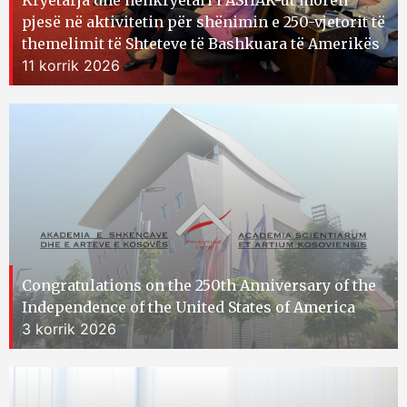
Kryetarja dhe nënkryetari i ASHAK-ut morën
pjesë në aktivitetin për shënimin e 250-vjetorit të
themelimit të Shteteve të Bashkuara të Amerikës
11 korrik 2026
Congratulations on the 250th Anniversary of the
Independence of the United States of America
3 korrik 2026