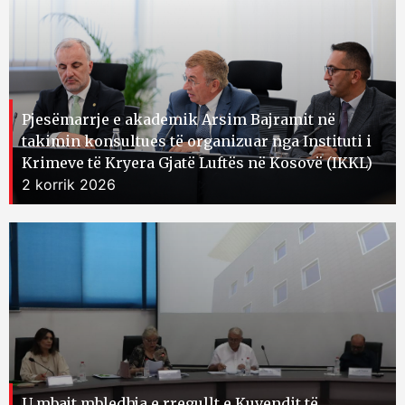
Pjesëmarrje e akademik Arsim Bajramit në
takimin konsultues të organizuar nga Instituti i
Krimeve të Kryera Gjatë Luftës në Kosovë (IKKL)
2 korrik 2026
U mbajt mbledhja e rregullt e Kuvendit të