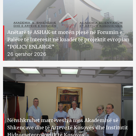
Anëtarë të ASHAK-ut morën pjesë në Forumin e
Palëve të Interesit në kuadër të projektit evropian
“POLICY ENLARGE”
26 qershor 2026
Nënshkruhet marrëveshja mes Akademisë së
Shkencave dhe të Arteve të Kosovës dhe Institutit
Hidrometeorologjik të Kosovës