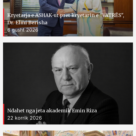
Kryetarja e ASHAK-ut pret kryetarin e "VATRËS",
Dr. Elmi Berisha
6 gusht 2026
Ndahet nga jeta akademik Emin Riza
22 korrik 2026