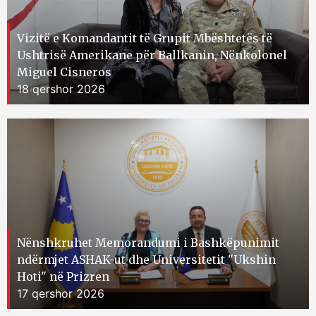
Vizitë e Komandantit të Grupit Mbështetës të
Ushtrisë Amerikane për Ballkanin, Nënkolonel
Miguel Cisneros
18 qershor 2026
Nënshkruhet Memorandumi i Bashkëpunimit
ndërmjet ASHAK-ut dhe Universitetit "Ukshin
Hoti" në Prizren
17 qershor 2026