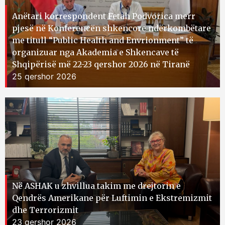
Anëtari korrespondent Fetah Podvorica merr
pjesë në Konferencën shkencore ndërkombëtare
me titull “Public Health and Envrionment” të
organizuar nga Akademia e Shkencave të
Shqipërisë më 22-23 qershor 2026 në Tiranë
25 qershor 2026
Në ASHAK u zhvillua takim me drejtorin e
Qendrës Amerikane për Luftimin e Ekstremizmit
dhe Terrorizmit
23 qershor 2026