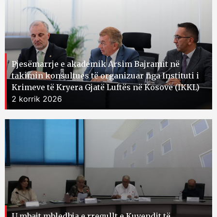
Pjesëmarrje e akademik Arsim Bajramit në
takimin konsultues të organizuar nga Instituti i
Krimeve të Kryera Gjatë Luftës në Kosovë (IKKL)
2 korrik 2026
U mbajt mbledhja e rregullt e Kuvendit të