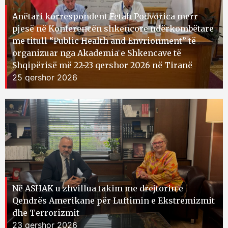
Anëtari korrespondent Fetah Podvorica merr
pjesë në Konferencën shkencore ndërkombëtare
me titull “Public Health and Envrionment” të
organizuar nga Akademia e Shkencave të
Shqipërisë më 22-23 qershor 2026 në Tiranë
25 qershor 2026
Në ASHAK u zhvillua takim me drejtorin e
Qendrës Amerikane për Luftimin e Ekstremizmit
dhe Terrorizmit
23 qershor 2026