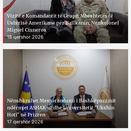
Vizitë e Komandantit të Grupit Mbështetës të
Ushtrisë Amerikane për Ballkanin, Nënkolonel
Miguel Cisneros
18 qershor 2026
Nënshkruhet Memorandumi i Bashkëpunimit
ndërmjet ASHAK-ut dhe Universitetit "Ukshin
Hoti" në Prizren
17 qershor 2026