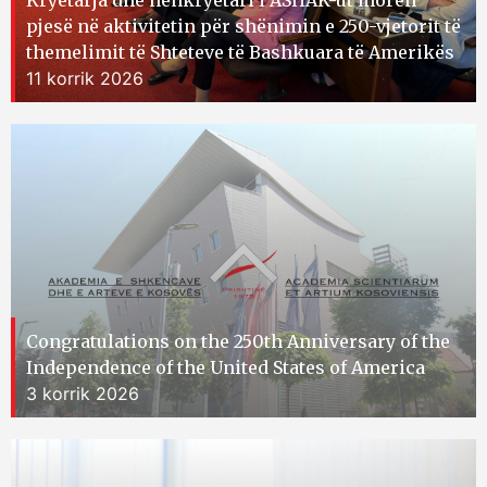
Kryetarja dhe nënkryetari i ASHAK-ut morën
pjesë në aktivitetin për shënimin e 250-vjetorit të
themelimit të Shteteve të Bashkuara të Amerikës
11 korrik 2026
Congratulations on the 250th Anniversary of the
Independence of the United States of America
3 korrik 2026