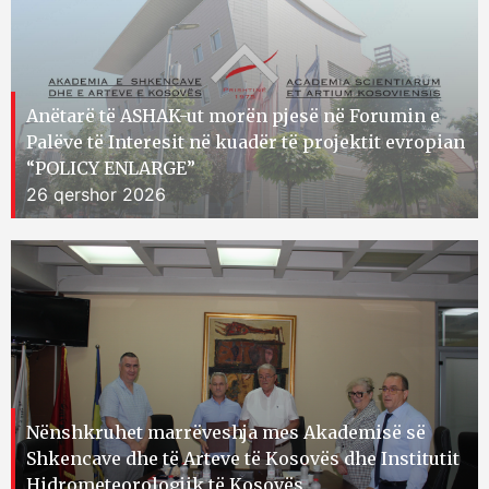
Anëtarë të ASHAK-ut morën pjesë në Forumin e
Palëve të Interesit në kuadër të projektit evropian
“POLICY ENLARGE”
26 qershor 2026
Nënshkruhet marrëveshja mes Akademisë së
Shkencave dhe të Arteve të Kosovës dhe Institutit
Hidrometeorologjik të Kosovës