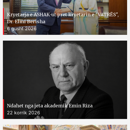
Kryetarja e ASHAK-ut pret kryetarin e "VATRËS",
Dr. Elmi Berisha
6 gusht 2026
Ndahet nga jeta akademik Emin Riza
22 korrik 2026