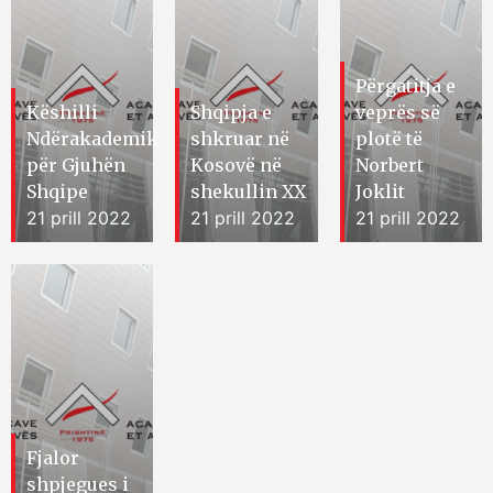
Përgatitja e
Këshilli
Shqipja e
veprës së
Ndërakademik
shkruar në
plotë të
për Gjuhën
Kosovë në
Norbert
Shqipe
shekullin XX
Joklit
21 prill 2022
21 prill 2022
21 prill 2022
Fjalor
shpjegues i