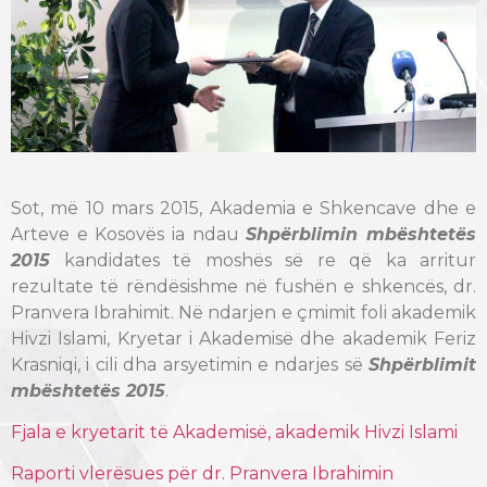
Sot, më 10 mars 2015, Akademia e Shkencave dhe e
Arteve e Kosovës ia ndau
Shpërblimin mbështetës
2015
kandidates të moshës së re që ka arritur
rezultate të rëndësishme në fushën e shkencës, dr.
Pranvera Ibrahimit. Në ndarjen e çmimit foli akademik
Hivzi Islami, Kryetar i Akademisë dhe akademik Feriz
Krasniqi, i cili dha arsyetimin e ndarjes së
Shpërblimit
mbështetës 2015
.
Fjala e kryetarit të Akademisë, akademik Hivzi Islami
Raporti vlerësues për dr. Pranvera Ibrahimin