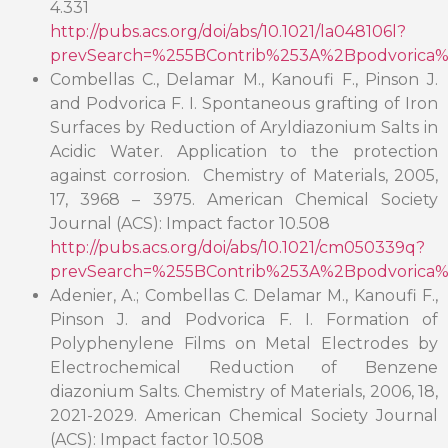
4.331
http://pubs.acs.org/doi/abs/10.1021/la048106l?
prevSearch=%255BContrib%253A%2Bpodvorica%
Combellas C., Delamar M., Kanoufi F., Pinson J.
and Podvorica F. I. Spontaneous grafting of Iron
Surfaces by Reduction of Aryldiazonium Salts in
Acidic Water. Application to the protection
against corrosion. Chemistry of Materials, 2005,
17, 3968 – 3975. American Chemical Society
Journal (ACS): Impact factor 10.508
http://pubs.acs.org/doi/abs/10.1021/cm050339q?
prevSearch=%255BContrib%253A%2Bpodvorica%
Adenier, A.; Combellas C. Delamar M., Kanoufi F.,
Pinson J. and Podvorica F. I. Formation of
Polyphenylene Films on Metal Electrodes by
Electrochemical Reduction of Benzene
diazonium Salts. Chemistry of Materials, 2006, 18,
2021-2029. American Chemical Society Journal
(ACS): Impact factor 10.508