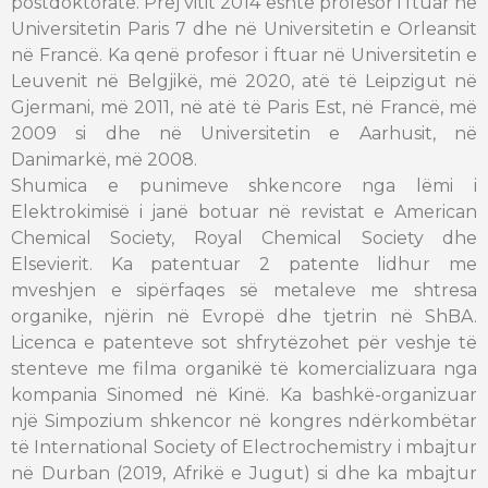
postdoktoratë. Prej vitit 2014 është profesor i ftuar në
Universitetin Paris 7 dhe në Universitetin e Orleansit
në Francë. Ka qenë profesor i ftuar në Universitetin e
Leuvenit në Belgjikë, më 2020, atë të Leipzigut në
Gjermani, më 2011, në atë të Paris Est, në Francë, më
2009 si dhe në Universitetin e Aarhusit, në
Danimarkë, më 2008.
Shumica e punimeve shkencore nga lëmi i
Elektrokimisë i janë botuar në revistat e American
Chemical Society, Royal Chemical Society dhe
Elsevierit. Ka patentuar 2 patente lidhur me
mveshjen e sipërfaqes së metaleve me shtresa
organike, njërin në Evropë dhe tjetrin në ShBA.
Licenca e patenteve sot shfrytëzohet për veshje të
stenteve me filma organikë të komercializuara nga
kompania Sinomed në Kinë. Ka bashkë-organizuar
një Simpozium shkencor në kongres ndërkombëtar
të International Society of Electrochemistry i mbajtur
në Durban (2019, Afrikë e Jugut) si dhe ka mbajtur