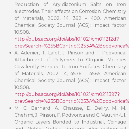
Reduction of Aryldiazonium Salts on Iron
electrodes. Their effects on Corrosion. Chemistry
of Materials, 2002, 14, 392 – 400. American
Chemical Society Journal (ACS): Impact factor
10.508.
http://pubs.acs.org/doi/abs/10.1021/cm011212d?
prevSearch=%255BContrib%253A%2Bpodvorica%
A. Adenier, T. Lalot, J. Pinson and F. Podvorica.
Attachment of Polymers to Organic Moieties
Covalently Bonded to Iron Surfaces. Chemistry
of Materials, 2002, 14, 4576 – 4585. American
Chemical Society Journal (ACS): Impact factor
10.508.
http://pubs.acs.org/doi/abs/10.1021/cm0211397?
prevSearch=%255BContrib%253A%2Bpodvorica%
M. C. Bernard, A. Chausse, E. Deliry, M. M.
Chehimi, J. Pinson, F. Podvorica and C. Vautrin-Ul.
Organic Layers Bonded to Industrial, Coinage
and Noble Metals through Electrochemical