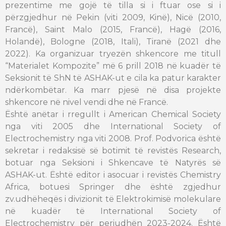
prezentime me gojë të tilla si i ftuar ose si i
përzgjedhur në Pekin (viti 2009, Kinë), Nicë (2010,
Francë), Saint Malo (2015, Francë), Hagë (2016,
Holandë), Bologne (2018, Itali), Tiranë (2021 dhe
2022). Ka organizuar tryezën shkencore me titull
“Materialet Kompozite” më 6 prill 2018 në kuadër të
Seksionit të ShN të ASHAK-ut e cila ka patur karakter
ndërkombëtar. Ka marr pjesë në disa projekte
shkencore në nivel vendi dhe në Francë.
Është anëtar i rregullt i American Chemical Society
nga viti 2005 dhe International Society of
Electrochemistry nga viti 2008. Prof. Podvorica është
sekretar i redaksisë së botimit të revistës Research,
botuar nga Seksioni i Shkencave të Natyrës së
ASHAK-ut. Është editor i asocuar i revistës Chemistry
Africa, botuesi Springer dhe është zgjedhur
zv.udhëheqës i divizionit të Elektrokimisë molekulare
në kuadër të International Society of
Electrochemistry për periudhën 2023-2024. Është