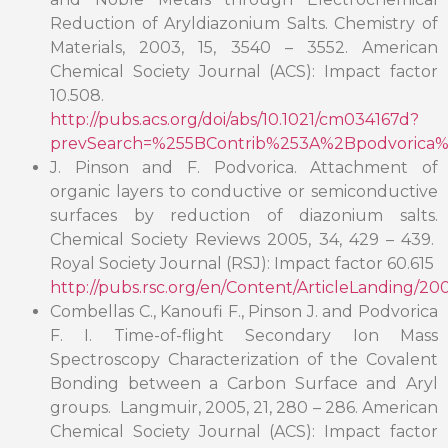
Reduction of Aryldiazonium Salts. Chemistry of
Materials, 2003, 15, 3540 – 3552. American
Chemical Society Journal (ACS): Impact factor
10.508.
http://pubs.acs.org/doi/abs/10.1021/cm034167d?
prevSearch=%255BContrib%253A%2Bpodvorica%
J. Pinson and F. Podvorica. Attachment of
organic layers to conductive or semiconductive
surfaces by reduction of diazonium salts.
Chemical Society Reviews 2005, 34, 429 – 439.
Royal Society Journal (RSJ): Impact factor 60.615
http://pubs.rsc.org/en/Content/ArticleLanding/2
Combellas C., Kanoufi F., Pinson J. and Podvorica
F. I. Time-of-flight Secondary Ion Mass
Spectroscopy Characterization of the Covalent
Bonding between a Carbon Surface and Aryl
groups. Langmuir, 2005, 21, 280 – 286. American
Chemical Society Journal (ACS): Impact factor