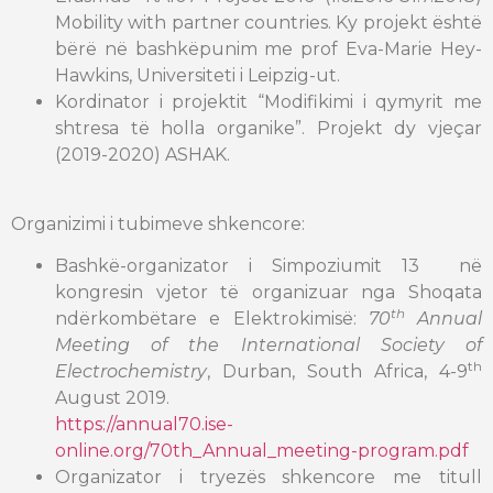
Mobility with partner countries. Ky projekt është
bërë në bashkëpunim me prof Eva-Marie Hey-
Hawkins, Universiteti i Leipzig-ut.
Kordinator i projektit “Modifikimi i qymyrit me
shtresa të holla organike”. Projekt dy vjeçar
(2019-2020) ASHAK.
Organizimi i tubimeve shkencore:
Bashkë-organizator i Simpoziumit 13 në
kongresin vjetor të organizuar nga Shoqata
th
ndërkombëtare e Elektrokimisë:
70
Annual
Meeting of the International Society of
th
Electrochemistry
, Durban, South Africa, 4-9
August 2019.
https://annual70.ise-
online.org/70th_Annual_meeting-program.pdf
Organizator i tryezës shkencore me titull