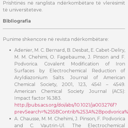
Prishtinës në ranglista ndërkombëtare të vlerësimit
të universiteteve.
Bibliografia
Punime shkencore në revista ndërkombëtare:
Adenier, M. C. Bernard, B. Desbat, E. Cabet-Deliry,
M. M. Chehimi, O. Fagebaume, J. Pinson and F.
Podvorica. Covalent Modification of Iron
Surfaces by Electrochemical Reduction of
Aryldiazonium Salts. Journal of American
Chemical Society, 2001, 123, 4541 – 4549.
American Chemical Society Journal (ACS):
Impact factor 16.383.
http://pubs.acs.org/doi/abs/10.1021/ja003276f?
prevSearch=%255BContrib%253A%2Bpodvorica%
A. Chausse, M. M. Chehimi, J. Pinson, F. Podvorica
and C. Vautrin-Ul. The Electrochemical