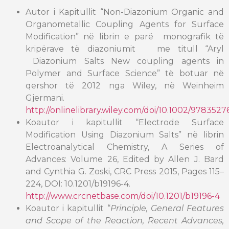
Autor i Kapitullit “Non-Diazonium Organic and
Organometallic Coupling Agents for Surface
Modification” në librin e parë monografik të
kripërave të diazoniumit me titull “Aryl
Diazonium Salts New coupling agents in
Polymer and Surface Science” të botuar në
qershor të 2012 nga Wiley, në Weinheim
Gjermani.
http://onlinelibrary.wiley.com/doi/10.1002/97835
Koautor i kapitullit “Electrode Surface
Modification Using Diazonium Salts” në librin
Electroanalytical Chemistry, A Series of
Advances: Volume 26, Edited by Allen J. Bard
and Cynthia G. Zoski, CRC Press 2015, Pages 115–
224, DOI: 10.1201/b19196-4.
http://www.crcnetbase.com/doi/10.1201/b19196-4
Koautor i kapitullit “
Principle, General Features
and Scope of the Reaction, Recent
Advances,