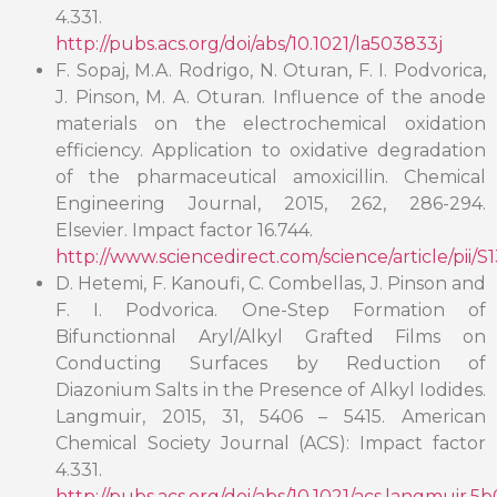
4.331.
http://pubs.acs.org/doi/abs/10.1021/la503833j
F. Sopaj, M.A. Rodrigo, N. Oturan, F. I. Podvorica,
J. Pinson, M. A. Oturan. Influence of the anode
materials on the electrochemical oxidation
efficiency. Application to oxidative degradation
of the pharmaceutical amoxicillin. Chemical
Engineering Journal, 2015, 262, 286-294.
Elsevier. Impact factor 16.744.
http://www.sciencedirect.com/science/article/pii
D. Hetemi, F. Kanoufi, C. Combellas, J. Pinson and
F. I. Podvorica. One-Step Formation of
Bifunctionnal Aryl/Alkyl Grafted Films on
Conducting Surfaces by Reduction of
Diazonium Salts in the Presence of Alkyl Iodides.
Langmuir, 2015, 31, 5406 – 5415. American
Chemical Society Journal (ACS): Impact factor
4.331.
http://pubs.acs.org/doi/abs/10.1021/acs.langmuir.5