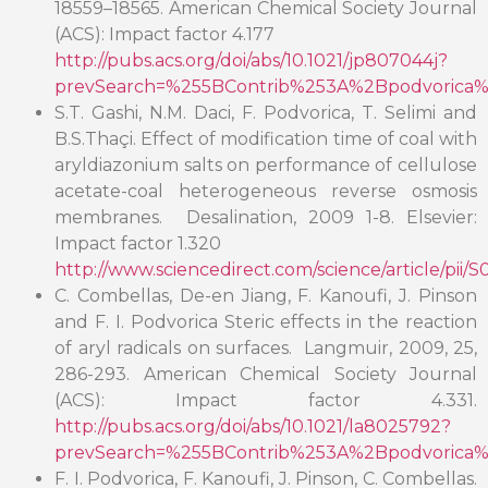
18559–18565. American Chemical Society Journal
(ACS): Impact factor 4.177
http://pubs.acs.org/doi/abs/10.1021/jp807044j?
prevSearch=%255BContrib%253A%2Bpodvorica%
S.T. Gashi, N.M. Daci, F. Podvorica, T. Selimi and
B.S.Thaçi. Effect of modification time of coal with
aryldiazonium salts on performance of cellulose
acetate-coal heterogeneous reverse osmosis
membranes. Desalination, 2009 1-8. Elsevier:
Impact factor 1.320
http://www.sciencedirect.com/science/article/pii
C. Combellas, De-en Jiang, F. Kanoufi, J. Pinson
and F. I. Podvorica Steric effects in the reaction
of aryl radicals on surfaces. Langmuir, 2009, 25,
286-293. American Chemical Society Journal
(ACS): Impact factor 4.331.
http://pubs.acs.org/doi/abs/10.1021/la8025792?
prevSearch=%255BContrib%253A%2Bpodvorica%
F. I. Podvorica, F. Kanoufi, J. Pinson, C. Combellas.