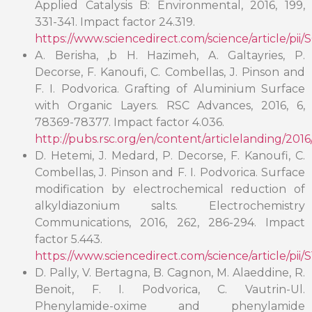
Applied Catalysis B: Environmental, 2016, 199,
331-341. Impact factor 24.319.
https://www.sciencedirect.com/science/article/pi
A. Berisha, ,b H. Hazimeh, A. Galtayries, P.
Decorse, F. Kanoufi, C. Combellas, J. Pinson and
F. I. Podvorica. Grafting of Aluminium Surface
with Organic Layers. RSC Advances, 2016, 6,
78369-78377. Impact factor 4.036.
http://pubs.rsc.org/en/content/articlelanding/2016
D. Hetemi, J. Medard, P. Decorse, F. Kanoufi, C.
Combellas, J. Pinson and F. I. Podvorica. Surface
modification by electrochemical reduction of
alkyldiazonium salts. Electrochemistry
Communications, 2016, 262, 286-294. Impact
factor 5.443.
https://www.sciencedirect.com/science/article/pi
D. Pally, V. Bertagna, B. Cagnon, M. Alaeddine, R.
Benoit, F. I. Podvorica, C. Vautrin-Ul.
Phenylamide-oxime and phenylamide