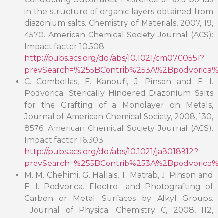
in the structure of organic layers obtained from
diazonium salts. Chemistry of Materials, 2007, 19,
4570. American Chemical Society Journal (ACS):
Impact factor 10.508
http://pubs.acs.org/doi/abs/10.1021/cm0700551?
prevSearch=%255BContrib%253A%2Bpodvorica%
C. Combellas, F. Kanoufi, J. Pinson and F. I.
Podvorica. Sterically Hindered Diazonium Salts
for the Grafting of a Monolayer on Metals,
Journal of American Chemical Society, 2008, 130,
8576. American Chemical Society Journal (ACS):
Impact factor 16.303.
http://pubs.acs.org/doi/abs/10.1021/ja8018912?
prevSearch=%255BContrib%253A%2Bpodvorica%
M. M. Chehimi, G. Hallais, T. Matrab, J. Pinson and
F. I. Podvorica. Electro- and Photografting of
Carbon or Metal Surfaces by Alkyl Groups.
Journal of Physical Chemistry C, 2008, 112,