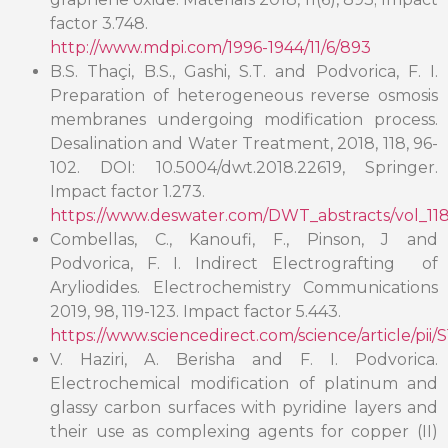
factor 3.748.
http://www.mdpi.com/1996-1944/11/6/893
B.S. Thaçi, B.S., Gashi, S.T. and Podvorica, F. I.
Preparation of heterogeneous reverse osmosis
membranes undergoing modification process.
Desalination and Water Treatment, 2018, 118, 96-
102. DOI: 10.5004/dwt.2018.22619, Springer.
Impact factor 1.273.
https://www.deswater.com/DWT_abstracts/vol_118
Combellas, C., Kanoufi, F., Pinson, J and
Podvorica, F. I. Indirect Electrografting of
Aryliodides. Electrochemistry Communications
2019, 98, 119-123. Impact factor 5.443.
https://www.sciencedirect.com/science/article/pi
V. Haziri, A. Berisha and F. I. Podvorica.
Electrochemical modification of platinum and
glassy carbon surfaces with pyridine layers and
their use as complexing agents for copper (II)