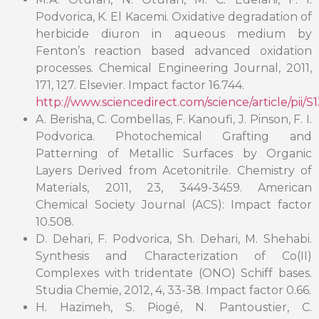
Podvorica, K. El Kacemi. Oxidative degradation of
herbicide diuron in aqueous medium by
Fenton’s reaction based advanced oxidation
processes. Chemical Engineering Journal, 2011,
171, 127. Elsevier. Impact factor 16.744.
http://www.sciencedirect.com/science/article/pii
A. Berisha, C. Combellas, F. Kanoufi, J. Pinson, F. I.
Podvorica. Photochemical Grafting and
Patterning of Metallic Surfaces by Organic
Layers Derived from Acetonitrile. Chemistry of
Materials, 2011, 23, 3449-3459. American
Chemical Society Journal (ACS): Impact factor
10.508.
D. Dehari, F. Podvorica, Sh. Dehari, M. Shehabi.
Synthesis and Characterization of Co(II)
Complexes with tridentate (ONO) Schiff bases.
Studia Chemie, 2012, 4, 33-38. Impact factor 0.66.
H. Hazimeh, S. Piogé, N. Pantoustier, C.