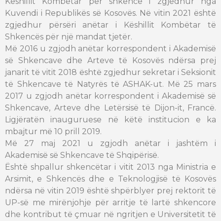
Këshillit Kombëtar për shkencë i zgjedhur nga
Kuvendi i Republikës së Kosovës. Në vitin 2021 është
zgjedhur përsëri anëtar i Këshillit Kombëtar të
Shkencës për një mandat tjetër.
Më 2016 u zgjodh anëtar korrespondent i Akademisë
së Shkencave dhe Arteve të Kosovës ndërsa prej
janarit të vitit 2018 është zgjedhur sekretar i Seksionit
të Shkencave të Natyrës të ASHAK-ut. Më 25 mars
2017 u zgjodh anëtar korrespondent i Akademisë së
Shkencave, Arteve dhe Letërsisë të Dijon-it, Francë.
Ligjëratën inauguruese në këtë institucion e ka
mbajtur më 10 prill 2019.
Më 27 maj 2021 u zgjodh anëtar i jashtëm i
Akademisë së Shkencave të Shqipërisë.
Është shpallur shkencëtar i vitit 2013 nga Ministria e
Arsimit, e Shkencës dhe e Teknologjisë të Kosovës
ndërsa në vitin 2019 është shpërblyer prej rektorit të
UP-së me mirënjohje për arritje të lartë shkencore
dhe kontribut të çmuar në ngritjen e Universitetit të