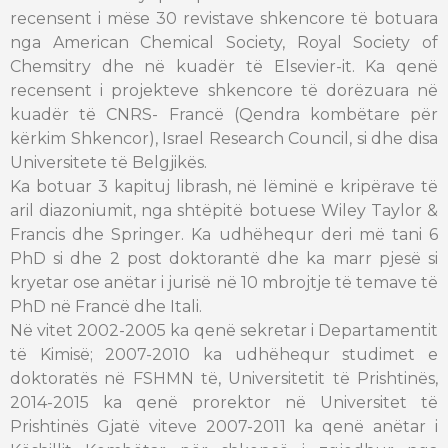
recensent i mëse 30 revistave shkencore të botuara
nga American Chemical Society, Royal Society of
Chemsitry dhe në kuadër të Elsevier-it. Ka qenë
recensent i projekteve shkencore të dorëzuara në
kuadër të CNRS- Francë (Qendra kombëtare për
kërkim Shkencor), Israel Research Council, si dhe disa
Universitete të Belgjikës.
Ka botuar 3 kapituj librash, në lëminë e kripërave të
aril diazoniumit, nga shtëpitë botuese Wiley Taylor &
Francis dhe Springer. Ka udhëhequr deri më tani 6
PhD si dhe 2 post doktorantë dhe ka marr pjesë si
kryetar ose anëtar i jurisë në 10 mbrojtje të temave të
PhD në Francë dhe Itali.
Në vitet 2002-2005 ka qenë sekretar i Departamentit
të Kimisë; 2007-2010 ka udhëhequr studimet e
doktoratës në FSHMN të, Universitetit të Prishtinës,
2014-2015 ka qenë prorektor në Universitet të
Prishtinës Gjatë viteve 2007-2011 ka qenë anëtar i