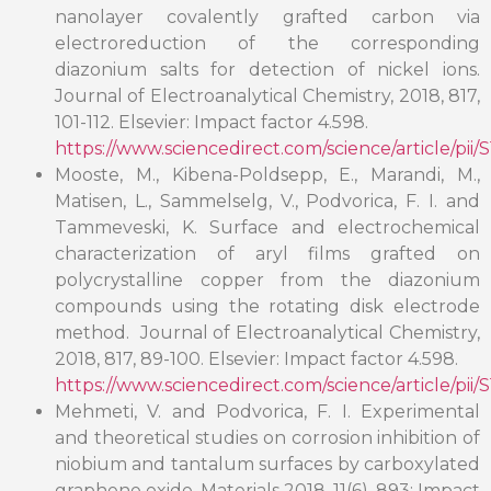
nanolayer covalently grafted carbon via
electroreduction of the corresponding
diazonium salts for detection of nickel ions.
Journal of Electroanalytical Chemistry, 2018, 817,
101-112. Elsevier: Impact factor 4.598.
https://www.sciencedirect.com/science/article/pi
Mooste, M., Kibena-Poldsepp, E., Marandi, M.,
Matisen, L., Sammelselg, V., Podvorica, F. I. and
Tammeveski, K. Surface and electrochemical
characterization of aryl films grafted on
polycrystalline copper from the diazonium
compounds using the rotating disk electrode
method. Journal of Electroanalytical Chemistry,
2018, 817, 89-100. Elsevier: Impact factor 4.598.
https://www.sciencedirect.com/science/article/pi
Mehmeti, V. and Podvorica, F. I. Experimental
and theoretical studies on corrosion inhibition of
niobium and tantalum surfaces by carboxylated
graphene oxide. Materials 2018, 11(6), 893; Impact