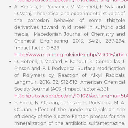
A. Berisha, F. Podvorica, V. Mehmeti, F. Syla and
D. Vataj. Theoretical and experimental studies of
the corrosion behavior of some thiazole
derivatives toward mild steel in sulfuric acid
media. Macedonian Journal of Chemistry and
Chemical Engineering 2015, 34(2), 287-294.
Impact factor 0.829.
http://www.mjcce.org.mk/index.php/MJCCE/article
D. Hetemi, J. Medard, F. Kanoufi, C. Combellas, J.
Pinson and F. I. Podvorica. Surface Modification
of Polymers by Reaction of Alkyl Radicals.
Langmuir, 2016, 32, 512-518. American Chemical
Society Journal (ACS): Impact factor 4.331.
http://pubs.acs.org/doi/abs/10.1021/acs.langmuir.5
F. Sopaj, N. Oturan, J. Pinson, F. Podvorica, M. A.
Oturan. Effect of the anode materials on the
efficiency of the electro-Fenton process for the
mineralization of the antibiotic sulfamethazine.