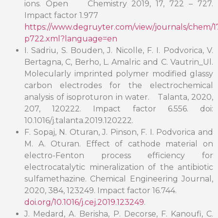
ions. Open Chemistry 2019, 17, 722 – 727.
Impact factor 1.977
https://www.degruyter.com/view/journals/chem/17/
p722.xml?language=en
I. Sadriu, S. Bouden, J. Nicolle, F. I. Podvorica, V.
Bertagna, C, Berho, L. Amalric and C. Vautrin_Ul.
Molecularly imprinted polymer modified glassy
carbon electrodes for the electrochemical
analysis of isoproturon in water. Talanta, 2020,
207, 120222. Impact factor 6.556. doi:
10.1016/j.talanta.2019.120222.
F. Sopaj, N. Oturan, J. Pinson, F. I. Podvorica and
M. A. Oturan. Effect of cathode material on
electro-Fenton process efficiency for
electrocatalytic mineralization of the antibiotic
sulfamethazine. Chemical Engineering Journal,
2020, 384, 123249. Impact factor 16.744.
doi.org/10.1016/j.cej.2019.123249
.
J. Medard, A. Berisha, P. Decorse, F. Kanoufi, C.