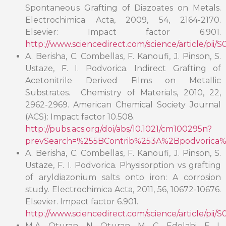
Spontaneous Grafting of Diazoates on Metals.
Electrochimica Acta, 2009, 54, 2164-2170.
Elsevier: Impact factor 6.901.
http://www.sciencedirect.com/science/article/pii
A. Berisha, C. Combellas, F. Kanoufi, J. Pinson, S.
Ustaze, F. I. Podvorica. Indirect Grafting of
Acetonitrile Derived Films on Metallic
Substrates. Chemistry of Materials, 2010, 22,
2962-2969. American Chemical Society Journal
(ACS): Impact factor 10.508.
http://pubs.acs.org/doi/abs/10.1021/cm100295n?
prevSearch=%255BContrib%253A%2Bpodvorica%
A. Berisha, C. Combellas, F. Kanoufi, J. Pinson, S.
Ustaze, F. I. Podvorica. Physisorption vs grafting
of aryldiazonium salts onto iron: A corrosion
study. Electrochimica Acta, 2011, 56, 10672-10676.
Elsevier. Impact factor 6.901.
http://www.sciencedirect.com/science/article/pii/
M.A. Oturan, N. Oturan, M. C. Edelahi, F. I.