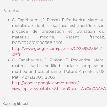
Patente:
O. Fagebaume, J. Pinson, F. Podvorica. Matériau
métallique dont la surface est modifiée, son
procédé de préparation et utilisation du
matériau modifie. Patent francez,
PCT/FR2001/000388 2001.
http://www.google.com/patents/CA2398236A1?
cl=fr
O. Fagebaume, J. Pinson, F. Podvorica
.
Metal
material with modified surface, preparation
method and use of same. Patent Amerikan: US
Pat. 427212000, 2005
http://scholar.google.com/citations?
view_op=view_citation&hl=en&user=Aai0in0AAAA
Kapituj librash: