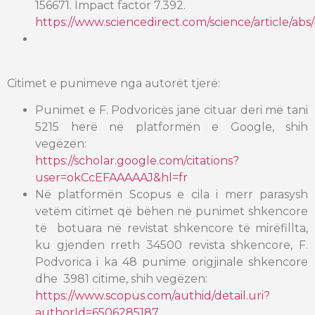
156671. Impact factor 7.392.
https://www.sciencedirect.com/science/article/ab
Citimet e punimeve nga autorët tjerë:
Punimet e F. Podvoricës janë cituar deri më tani
5215 herë në platformën e Google, shih
vegëzen:
https://scholar.google.com/citations?
user=okCcEFAAAAAJ&hl=fr
Në platformën Scopus e cila i merr parasysh
vetëm citimet që bëhen në punimet shkencore
të botuara në revistat shkencore të mirëfillta,
ku gjenden rreth 34500 revista shkencore, F.
Podvorica i ka 48 punime origjinale shkencore
dhe 3981 citime, shih vegëzen:
https://www.scopus.com/authid/detail.uri?
authorId=6506285187