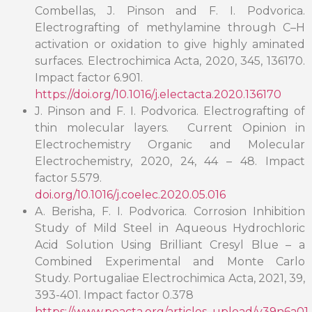
Combellas, J. Pinson and F. I. Podvorica.
Electrografting of methylamine through C–H
activation or oxidation to give highly aminated
surfaces. Electrochimica Acta, 2020, 345, 136170.
Impact factor 6.901.
https://doi.org/10.1016/j.electacta.2020.136170
J. Pinson and F. I. Podvorica. Electrografting of
thin molecular layers. Current Opinion in
Electrochemistry Organic and Molecular
Electrochemistry, 2020, 24, 44 – 48. Impact
factor 5.579.
doi.org/10.1016/j.coelec.2020.05.016
A. Berisha, F. I. Podvorica. Corrosion Inhibition
Study of Mild Steel in Aqueous Hydrochloric
Acid Solution Using Brilliant Cresyl Blue – a
Combined Experimental and Monte Carlo
Study. Portugaliae Electrochimica Acta, 2021, 39,
393-401. Impact factor 0.378
https://www.peacta.org/articles_upload/v39n6a01