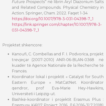
Future Prospects
” në librin Aryl Diazonium Salts
and Related Compounds. Physical Chemistry in
Action. Springer, Cham. 2022. Faqet 1-34
https://doi.org/10.1007/978-3-031-04398-7_1
https://link.springer.com/chapter/10.1007/978-3-
031-04398-7_1
Projektet shkencore:
Kanoufi, C. Combellas and F. I. Podvorica, projekt
trevjeçar (2007-2010) ANR-06-BLAN-0368 në
kuadër të Agence Nationale de la Recherche të
Francës.
Koordinator lokal i projektit « Catalyst for South
Eastern Europe » MatCatNet. Koordinator
qendror, prof Eva-Marie Hey-Hawkins,
Universiteti i Leipzig-ut.
Bashkë-koordinator i projektit Erasmus Plus :
Erasmus+ KA107 Project 2016 (1.6.2016-31.7.2018)