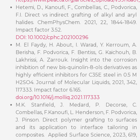
Hetemi, D., Kanoufi, F., Combellas, C., Podvorica,
F.I. Direct vs indirect grafting of alkyl and aryl
halides. ChemPhysChem. 2021, 22, 1844-1849.
Impact factor 3.52.
DOI: 10.1002/cphc.202100296
M. El Faydy, H. About, I. Warad, Y. Kerroum, A.
Berisha, F. Podvorica, F. Bentiss, G. Kaichouh, B.
Lakhrissi, A. Zarrouk. Insight into the corrosion
inhibition of new bis-quinolin-8-ols derivatives as
highly efficient inhibitors for C35E steel in 0.5 M
H2SO4. Journal of Molecular Liquids, 2021, 342,
117333. Impact factor 6.165.
doi.org/10.1016/j.molliq.2021.117333
M.K. Stanfield, J. Medard, P. Decorse, C.
Combellas, F.Kanoufi, L. Henderson, F. Podvorica,
J. Pinson. Direct polymer grafting to surfaces
and its application to interface tailoring in
composites. Applied Surface Science, 2023, 619,