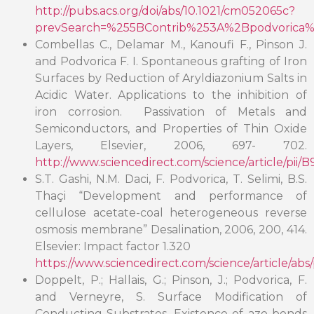
http://pubs.acs.org/doi/abs/10.1021/cm052065c?
prevSearch=%255BContrib%253A%2Bpodvorica%
Combellas C., Delamar M., Kanoufi F., Pinson J.
and Podvorica F. I. Spontaneous grafting of Iron
Surfaces by Reduction of Aryldiazonium Salts in
Acidic Water. Applications to the inhibition of
iron corrosion. Passivation of Metals and
Semiconductors, and Properties of Thin Oxide
Layers, Elsevier, 2006, 697- 702.
http://www.sciencedirect.com/science/article/pi
S.T. Gashi, N.M. Daci, F. Podvorica, T. Selimi, B.S.
Thaçi “Development and performance of
cellulose acetate-coal heterogeneous reverse
osmosis membrane” Desalination, 2006, 200, 414.
Elsevier: Impact factor 1.320
https://www.sciencedirect.com/science/article/abs
Doppelt, P.; Hallais, G.; Pinson, J.; Podvorica, F.
and Verneyre, S. Surface Modification of
Conducting Substrates. Existence of azo bonds