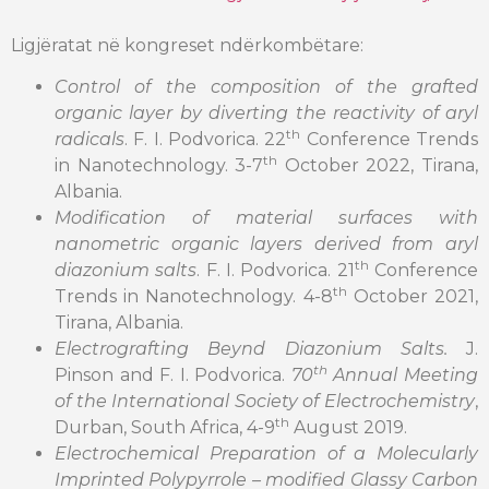
Ligjëratat në kongreset ndërkombëtare:
Control of the composition of the grafted
organic layer by diverting the reactivity of aryl
th
radicals
. F. I. Podvorica. 22
Conference Trends
th
in Nanotechnology. 3-7
October 2022, Tirana,
Albania.
Modification of material surfaces with
nanometric organic layers derived from aryl
th
diazonium salts
. F. I. Podvorica. 21
Conference
th
Trends in Nanotechnology. 4-8
October 2021,
Tirana, Albania.
Electrografting Beynd Diazonium Salts.
J.
th
Pinson and F. I. Podvorica.
70
Annual
Meeting
of the International Society of Electrochemistry
,
th
Durban, South Africa, 4-9
August 2019.
Electrochemical Preparation of a Molecularly
Imprinted Polypyrrole – modified Glassy Carbon