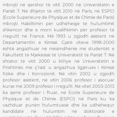
mbrojti në qershor të vitit 2000 në Universitetin e
Parisit 7. Në dhjetor të vitit 2010 në Paris, në ESPCI
(Ecole Superieure de Physique et de Chimie de Paris)
mbrojti Habilitimin për udhëheqje të hulumtimit
shkencor dhe e morri kualifikimin për profesor të
rregullt në Francë. Më 1993 u zgjodh asistent në
Departamentin e Kimisë. Gjatë viteve 1998-2000
është angazhuar në mësimdhënie me studentët e
Fakultetit të Mjekësisë të Universitetit të Parisit 7. Në
shtator të vitit 2000 u kthye në Universitetin e
Prishtinës me ç’rast u angazhua ligjërues i Kimisë
fizike dhe i Korrozionit. Në vitin 2002 u zgjodh
profesor asistent, në vitin 2006 profesor i asocuar
kurse më 2009 profesor i rregullt. Në vitet 2003-2013
ka qenë profesor i ftuar, në Ecole Superieure de
Physique et de Chimie (ESPCI) në Paris ku ka
vazhduar punën hulumtuese dhe ka udhëhequr
kandidatë në hulumtim në doktoratë e