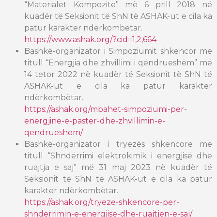
“Materialet Kompozite” më 6 prill 2018 në
kuadër të Seksionit të ShN të ASHAK-ut e cila ka
patur karakter ndërkombëtar.
https://www.ashak.org/?cid=1,2,664
Bashkë-organizator i Simpoziumit shkencor me
titull “Energjia dhe zhvillimi i qëndrueshëm” më
14 tetor 2022 në kuadër të Seksionit të ShN të
ASHAK-ut e cila ka patur karakter
ndërkombëtar.
https://ashak.org/mbahet-simpoziumi-per-
energjine-e-paster-dhe-zhvillimin-e-
qendrueshem/
Bashkë-organizator i tryezës shkencore me
titull “Shndërrimi elektrokimik i energjisë dhe
ruajtja e saj” më 31 maj 2023 në kuadër të
Seksionit të ShN të ASHAK-ut e cila ka patur
karakter ndërkombëtar.
https://ashak.org/tryeze-shkencore-per-
shnderrimin-e-energjise-dhe-ruajtjen-e-saj/