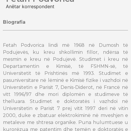
Anëtar korrespondent
Biografia
Fetah Podvorica lindi më 1968 në Dumosh të
Podujevës, ku kreu shkollimin fillor, ndërsa të
mesmin e kreu në Podujevë. Studimet i kreu në
Departamentin e Kimisë, të FSHMN-së, të
Universitetit të Prishtinës më 1993. Studimet e
pasuniversitare në lëminë e Kimisë fizike i vazhdoi në
Universitetin e Parisit 7, Denis-Diderot, në Francë në
vitt 1996/97 dhe mori diplomën e studimeve të
thelluara. Studimet e doktoratës i vazhdoi në
Universitetin e Parisit 7 prej vitit 1997 deri në vitin
2000, duke e zbatuar elektrokiminë në mveshjen e
metaleve me shtresa organike. Puna hulumtuese u
kurorëzua me patentim dhe temën e doktoratës e