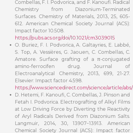
Combellas, F. I. Podvorica, and F. Kanoufi. Radical
Chemistry from Diazonium-Terminated
Surfaces. Chemistry of Materials, 2013, 25, 605-
612. American Chemical Society Journal (ACS):
Impact factor 10.508.
https://pubs.acs.org/doi/10.1021/cm3039015
O. Buriez, F. I. Podvorica, A. Galtayries, E. Labbé,
S. Top, A. Vessières, G. Jaouen, C. Combellas, C.
Amatore. Surface grafting of a π-conjugated
amino-ferrocifen drug. Journal of
Electroanalytical Chemistry, 2013, 699, 21-27.
Elsevier: Impact factor 4.598.
https://www.sciencedirect.com/science/article/abs
D. Hetemi, F. Kanoufi, C. Combellas, J. Pinson and
Fetah I. Podvorica. Electrografting of Alkyl Films
at Low Driving Force by Diverting the Reactivity
of Aryl Radicals Derived from Diazonium Salts.
Langmuir, 2014, 30, 13907−13913. American
Chemical Society Journal (ACS): Impact factor