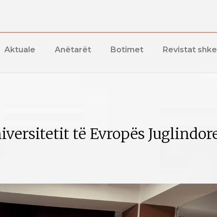
Aktuale
Anëtarët
Botimet
Revistat shk
niversitetit të Evropës Juglindore