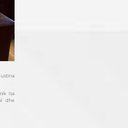
Justina
ik Isa
al dhe