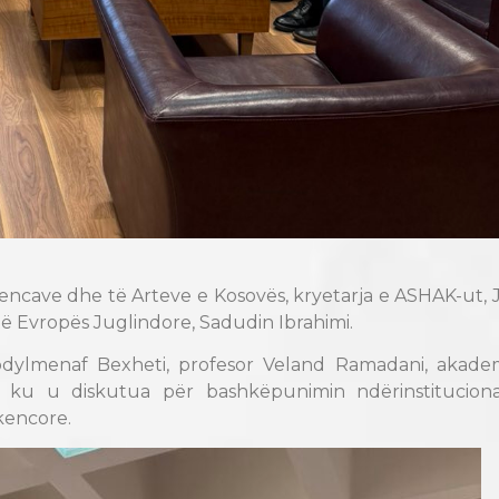
ncave dhe të Arteve e Kosovës, kryetarja e ASHAK-ut, 
t të Evropës Juglindore, Sadudin Ibrahimi.
ylmenaf Bexheti, profesor Veland Ramadani, akadem
, ku u diskutua për bashkëpunimin ndërinstitucion
kencore.