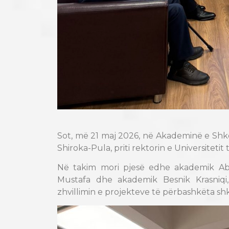
Sot, më 21 maj 2026, në Akademinë e Shke
Shiroka-Pula, priti rektorin e Universiteti
Në takim mori pjesë edhe akademik Abd
Mustafa dhe akademik Besnik Krasniqi
zhvillimin e projekteve të përbashkëta sh