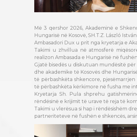
Më 3 qershor 2026, Akademinë e Shkenca
Hungarisë në Kosovë, SH.T.Z. László István
Ambasadori Dux u prit nga kryetarja e Ak
Takimi u zhvillua në atmosferë miqësore
realizon Ambasada e Hungarisë në fushën 
Gjatë bisedës u diskutuan mundësitë për
dhe akademike të Kosovës dhe Hungarisë, 
të përbashkëta shkencore, pjesëmarrjen 
të përbashkëta kërkimore në fusha me inte
Kryetarja Sh. Pula shprehu gatishmërin
rëndësinë e krijimit të urave të reja të 
Takimi u vlerësua si hap i rëndësishëm dre
partneriteteve në fushën e shkencës, arsi