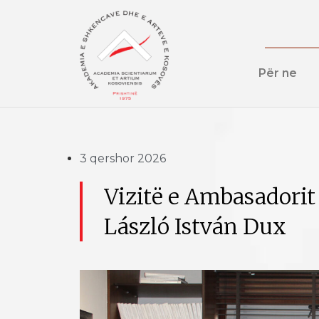
Për ne
3 qershor 2026
Vizitë e Ambasadorit
László István Dux