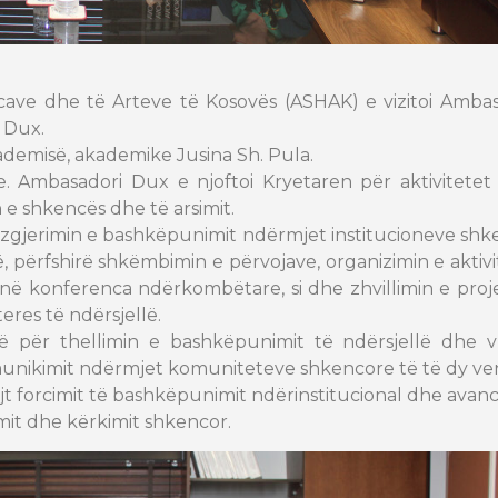
ve dhe të Arteve të Kosovës (ASHAK) e vizitoi Ambasa
 Dux.
ademisë, akademike Jusina Sh. Pula.
. Ambasadori Dux e njoftoi Kryetaren për aktivitetet
e shkencës dhe të arsimit.
 zgjerimin e bashkëpunimit ndërmjet institucioneve sh
përfshirë shkëmbimin e përvojave, organizimin e aktiv
në konferenca ndërkombëtare, si dhe zhvillimin e proj
res të ndërsjellë.
ë për thellimin e bashkëpunimit të ndërsjellë dhe vl
komunikimit ndërmjet komuniteteve shkencore të të dy v
jt forcimit të bashkëpunimit ndërinstitucional dhe avanc
mit dhe kërkimit shkencor.