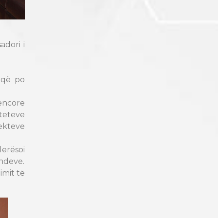
dori i
 që po
kencore
iteteve
ekteve
erësoi
endeve.
imit të