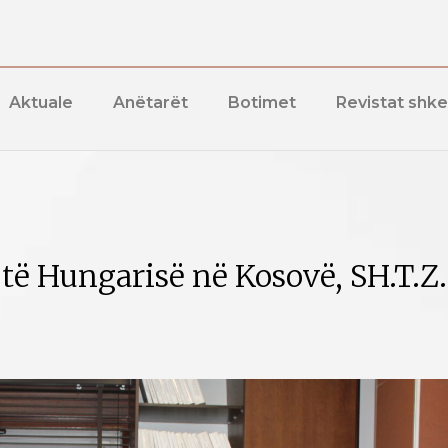
Aktuale
Anëtarët
Botimet
Revistat shk
 të Hungarisë në Kosovë, SH.T.Z.