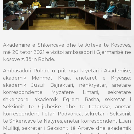
Akademinë e Shkencave dhe të Arteve të Kosovës,
më 20 tetor 2021 e vizitoi ambasadori i Gjermanisë në
Kosovë z. Jörn Rohde.
Ambasadori Rohde u prit nga kryetari i Akademisë,
akademik Mehmet Kraja, anëtarët e Kryesisë:
akademik Jusuf Bajraktari, nënkryetar, anëtare
korrespondente Myzafere Limani, sekretare
shkencore, akademik Eqrem Basha, sekretar i
Seksionit të Gjuhësisë dhe të Letërsisë, anëtar
korrespondent Fetah Podvorica, sekretar i Seksionit
të Shkencave të Natyrës, anëtar korrespondent Luan
Mulliqi, sekretar i Seksionit të Arteve dhe akademik