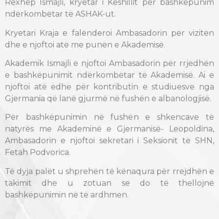
Rexhep Ismajli, kryetar i Këshillit për bashkëpunim
ndërkombëtar të ASHAK-ut.
Kryetari Kraja e falënderoi Ambasadorin për vizitën
dhe e njoftoi atë me punën e Akademisë.
Akademik Ismajli e njoftoi Ambasadorin për rrjedhën
e bashkëpunimit ndërkombëtar të Akademisë. Ai e
njoftoi atë edhe për kontributin e studiuesve nga
Gjermania që lanë gjurmë në fushën e albanologjisë.
Për bashkëpunimin në fushën e shkencave të
natyrës me Akademinë e Gjermanisë- Leopoldina,
Ambasadorin e njoftoi sekretari i Seksionit të SHN,
Fetah Podvorica.
Të dyja palët u shprehën të kënaqura për rrejdhën e
takimit dhe u zotuan se do të thellojnë
bashkëpunimin në të ardhmen.