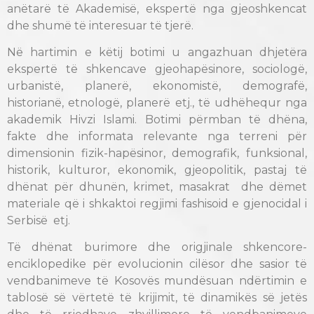
anëtarë të Akademisë, ekspertë nga gjeoshkencat
dhe shumë të interesuar të tjerë.
Në hartimin e këtij botimi u angazhuan dhjetëra
ekspertë të shkencave gjeohapësinore, sociologë,
urbanistë, planerë, ekonomistë, demografë,
historianë, etnologë, planerë etj., të udhëhequr nga
akademik Hivzi Islami. Botimi përmban të dhëna,
fakte dhe informata relevante nga terreni për
dimensionin fizik-hapësinor, demografik, funksional,
historik, kulturor, ekonomik, gjeopolitik, pastaj të
dhënat për dhunën, krimet, masakrat dhe dëmet
materiale që i shkaktoi regjimi fashisoid e gjenocidal i
Serbisë etj.
Të dhënat burimore dhe origjinale shkencore-
enciklopedike për evolucionin cilësor dhe sasior të
vendbanimeve të Kosovës mundësuan ndërtimin e
tablosë së vërtetë të krijimit, të dinamikës së jetës