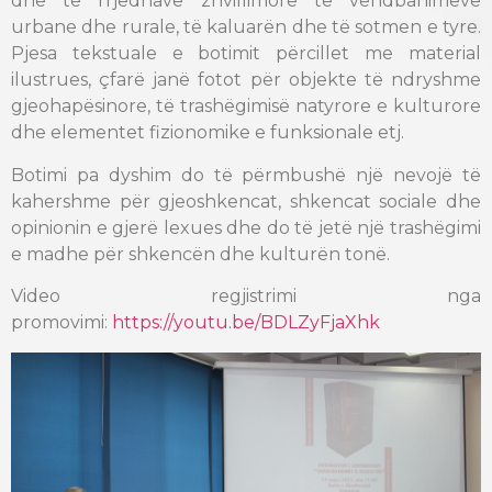
dhe të rrjedhave zhvillimore të vendbanimeve
urbane dhe rurale, të kaluarën dhe të sotmen e tyre.
Pjesa tekstuale e botimit përcillet me material
ilustrues, çfarë janë fotot për objekte të ndryshme
gjeohapësinore, të trashëgimisë natyrore e kulturore
dhe elementet fizionomike e funksionale etj.
Botimi pa dyshim do të përmbushë një nevojë të
kahershme për gjeoshkencat, shkencat sociale dhe
opinionin e gjerë lexues dhe do të jetë një trashëgimi
e madhe për shkencën dhe kulturën tonë.
Video regjistrimi nga
promovimi:
https://youtu.be/BDLZyFjaXhk