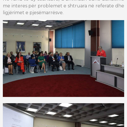
me interes për problemet e shtruara në referate dhe
ligjërimet e pjesëmarrësve.