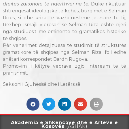
drejtës zakonore të ngërthyer në të.
Duke rikujtuar
shtrëngesat ideologjike të kohës, burgimet e Selman
Rizës, si dhe krizat e vazhdueshme jetësore të tij,
Rexhep Ismajli vlerëson se Selman Riza është njëri
nga studiuesit më eminentë të gramatikës historike
të shqipes.
Për venerimet detajizuese të studimit të strukturës
gramatikore të shqipes nga Selman Riza, foli edhe
anëtari korrespondet Bardh Rugova.
Promovimi i këtyre veprave zgjoi interesim te të
pranishmit.
Seksioni i Gjuhësisë dhe i Letërsisë
Akademia e Shkencave dhe e Arteve e
Kosovës
(ASHAK)