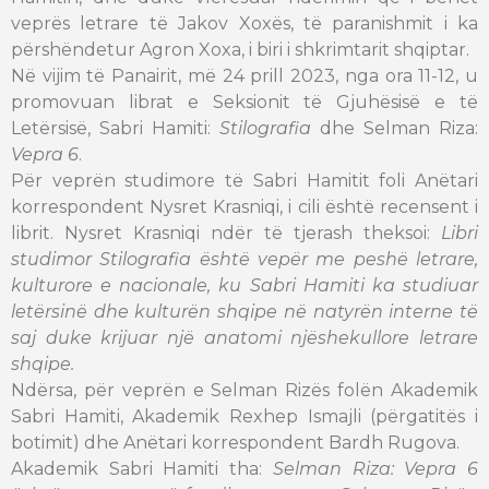
veprës letrare të Jakov Xoxës, të paranishmit i ka
përshëndetur Agron Xoxa, i biri i shkrimtarit shqiptar.
Në vijim të Panairit, më 24 prill 2023, nga ora 11-12, u
promovuan librat e Seksionit të Gjuhësisë e të
Letërsisë, Sabri Hamiti:
Stilografia
dhe Selman Riza:
Vepra 6
.
Për veprën studimore të Sabri Hamitit foli Anëtari
korrespondent Nysret Krasniqi, i cili është recensent i
librit. Nysret Krasniqi ndër të tjerash theksoi:
L
ibri
studimor Stilografia është vepër me peshë letrare,
kulturore e nacionale, ku Sabri Hamiti ka studiuar
letërsinë dhe kulturën shqipe në natyrën interne të
saj duke krijuar një anatomi njëshekullore letrare
shqipe.
Ndërsa, për veprën e Selman Rizës folën Akademik
Sabri Hamiti, Akademik Rexhep Ismajli (përgatitës i
botimit) dhe Anëtari korrespondent Bardh Rugova.
Akademik Sabri Hamiti tha:
Selman Riza: Vepra 6