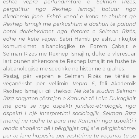
është vepra përfundimtare e Selman Rizës,
përgatitur nga Rexhep Ismajli, botuar nga
Akademia jonë. Është vendi e koha të thuhet që
Rexhep Ismajli me përkushtim e dashuri të pafund
botoi dorëshkrimet nga fletoret e Selman Rizës,
edhe në këtë vepër
. Sabri Hamiti po ashtu rikujtoi
komunikimet albanologjike të Eqrem Çabejt e
Selman Rizës me Rexhep Ismajlin, duke e vlerësuar
lart punën shkencore të Rexhep Ismajlit në fushë të
alabanologjisë me specifikë në historinë e gjuhës.
Pastaj, për veprën e Selman Rizës në tërësi e
veçanërisht për vëllimin
Vepra 6
, foli Akademik
Rexhep Ismajli, i cili theksoi:
Në këtë studim Selman
Riza shqyrton çështjen e Kanunit të Lekë Dukagjinit
më parë se nga aspekti juridiko-etnologjik, nga
aspekti i një interpretimi sociologjik. Selman Riza
merrej në radhë të parë me Kanunin nga aspekti i
rendit shoqëror që i përgjigjet atij, si e përgjithshme,
për të lënë hapësirë për vështrime të veçanta të së