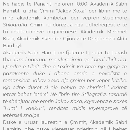
Në hapje të Panairit, në orën 10:00, Akademik Sabri
Hamitit iu dha Çmimi “Jakov Xoxa” për librin më të
mirë akademik kombëtar për veprën studimore
Stilografia
. Çmimi iu dorëzua nga udhëheqësit e të
tri institucioneve organizuese: Akademik Mehmet
Kraja, Akademik Skënder Gjinushi e Drejtoresha Alda
Bardhyli.
Akademik Sabri Hamiti në fjalën e tij ndër të tjerash
tha:
Jam i nderuar me vlerësimin që i bëni librit tim.
Qendra e Librit dhe e Leximit ka bërë një gjetje të
pazakontë duke i dhënë emrin e novelistit e
romansierit Jakov Xoxa një çmimi për vepër kritike.
Kjo edhe duket si një pohim që shkrimi i leximit
letrar bëhet letërsi. Në librin tim Stilografia, tashmë
të shënjuar me emrin Jakov Xoxa, kryevepra e Xoxës
“Lumi i vdekur”, renditet midis kryeveprave të
letërsisë shqipe
.
Duke e uruar laureatin e Çmimit, Akademik Sabri
Hamitin, dhe duke vlerësuar nderimin që i bëhet