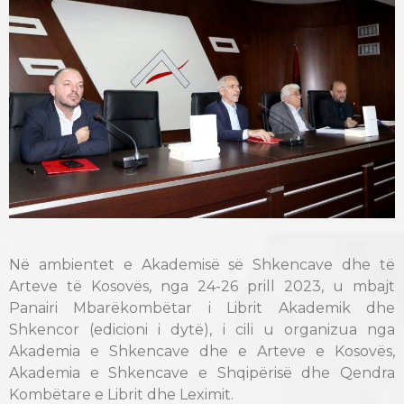
Në ambientet e Akademisë së Shkencave dhe të
Arteve të Kosovës, nga 24-26 prill 2023, u mbajt
Panairi Mbarëkombëtar i Librit Akademik dhe
Shkencor (edicioni i dytë), i cili u organizua nga
Akademia e Shkencave dhe e Arteve e Kosovës,
Akademia e Shkencave e Shqipërisë dhe Qendra
Kombëtare e Librit dhe Leximit.