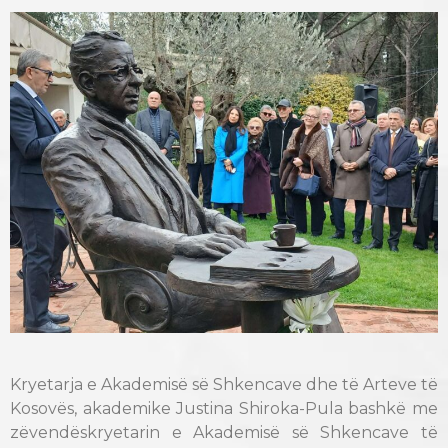
Kryetarja e Akademisë së Shkencave dhe të Arteve të
Kosovës, akademike Justina Shiroka-Pula bashkë me
zëvendëskryetarin e Akademisë së Shkencave të