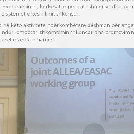
n me financimin, kërkesat e përputhshmërisë dhe barr
ë sistemet e këshillimit shkencor.
t në këto aktivitete ndërkombëtare dëshmon për anga
t ndërkombëtar, shkëmbimin shkencor dhe promovimin e
oceset e vendimmarrjes.