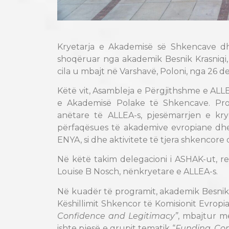
Kryetarja e Akademisë së Shkencave dh
shoqëruar nga akademik Besnik Krasniqi,
cila u mbajt në Varshavë, Poloni, nga 26 d
Këtë vit, Asambleja e Përgjithshme e ALL
e Akademisë Polake të Shkencave. Prog
anëtare të ALLEA-s, pjesëmarrjen e kr
përfaqësues të akademive evropiane dhe
ENYA, si dhe aktivitete të tjera shkencore
Në këtë takim delegacioni i ASHAK-ut, re
Louise B Nosch, nënkryetare e ALLEA-s.
Në kuadër të programit, akademik Besnik
Këshillimit Shkencor të Komisionit Evropi
Confidence and Legitimacy”
, mbajtur m
ishte pjesë e grupit tematik “
Funding, Com