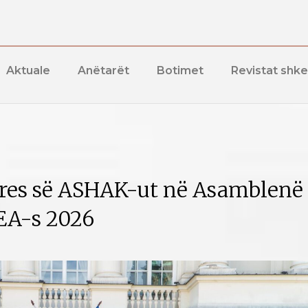
Aktuale
Anëtarët
Botimet
Revistat shk
ares së ASHAK-ut në Asamblenë
EA-s 2026