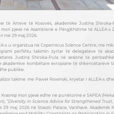
e të Arteve të Kosovës, akademike Justina Shiroka-
 mori pjesë në Asamblenë e Përgjithshme të ALLEA-s 2
eri më 29 maj 2026.
EA-s u organizua në Copernicus Science Centre, me mik
rami përfshiu takimin zyrtar të delegatëve të aka
yetares Justina Shiroka-Pula në sesione të përbashk
 akademive kombëtare evropiane të shkencëtarëve të 
 dhe publike.
alizoi takime me Paweł Rowiński, kryetar i ALLEA-s dh
 Krasniqi mori pjesë edhe në punëtorinë e SAPEA (Meka
an),
“Diversity in Science Advice for Strengthened Trust,
ë 29 maj 2026 në Staszic Palace, Varshavë. Akademik K
pliance and Mobility: Constraints on Participation in 