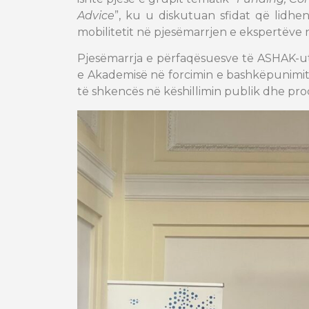
Advice
”, ku u diskutuan sfidat që lidhe
mobilitetit në pjesëmarrjen e ekspertëve n
Pjesëmarrja e përfaqësuesve të ASHAK-u
e Akademisë në forcimin e bashkëpunimi
të shkencës në këshillimin publik dhe pr