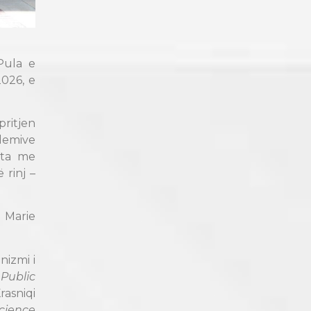
Pula e
026, e
pritjen
demive
ëta me
rinj –
e Marie
nizmi i
 Public
rasniqi
Science