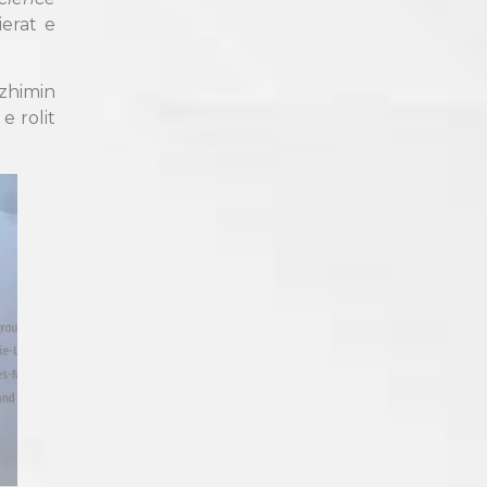
ierat e
zhimin
 rolit