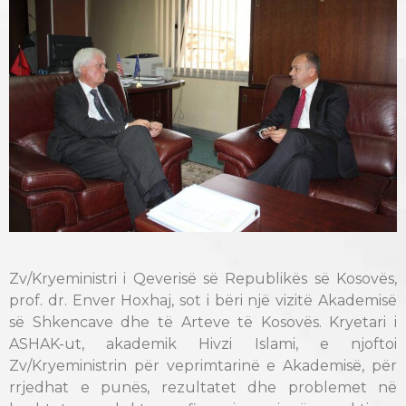
Zv/Kryeministri i Qeverisë së Republikës së Kosovës,
prof. dr. Enver Hoxhaj, sot i bëri një vizitë Akademisë
së Shkencave dhe të Arteve të Kosovës. Kryetari i
ASHAK-ut, akademik Hivzi Islami, e njoftoi
Zv/Kryeministrin për veprimtarinë e Akademisë, për
rrjedhat e punës, rezultatet dhe problemet në