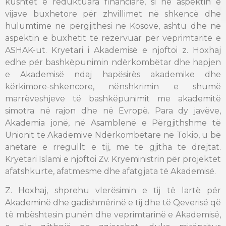
kushtet e reduktuara financiare, si në aspektin e
vijave buxhetore për zhvillimet në shkencë dhe
hulumtime në përgjithësi në Kosovë, ashtu dhe në
aspektin e buxhetit të rezervuar për veprimtaritë e
ASHAK-ut. Kryetari i Akademisë e njoftoi z. Hoxhaj
edhe për bashkëpunimin ndërkombëtar dhe hapjen
e Akademisë ndaj hapësirës akademike dhe
kërkimore-shkencore, nënshkrimin e shumë
marrëveshjeve të bashkëpunimit me akademitë
simotra në rajon dhe në Evropë. Para dy javëve,
Akademia jonë, në Asamblenë e Përgjithshme të
Unionit të Akademive Ndërkombëtare në Tokio, u bë
anëtare e rregullt e tij, me të gjitha të drejtat.
Kryetari Islami e njoftoi Zv. Kryeministrin për projektet
afatshkurte, afatmesme dhe afatgjata të Akademisë.
Z. Hoxhaj, shprehu vlerësimin e tij të lartë për
Akademinë dhe gadishmërinë e tij dhe të Qeverisë që
të mbështesin punën dhe veprimtarinë e Akademisë,