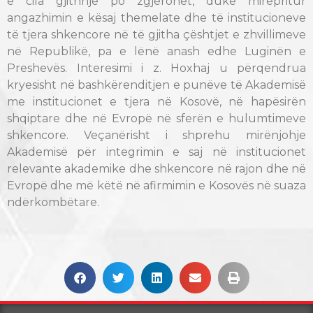
e cila gjithnjë po zgjerohet, duke mirëpritur
angazhimin e kësaj themelate dhe të institucioneve
të tjera shkencore në të gjitha çështjet e zhvillimeve
në Republikë, pa e lënë anash edhe Luginën e
Preshevës. Interesimi i z. Hoxhaj u përqendrua
kryesisht në bashkërenditjen e punëve të Akademisë
me institucionet e tjera në Kosovë, në hapësirën
shqiptare dhe në Evropë në sferën e hulumtimeve
shkencore. Veçanërisht i shprehu mirënjohje
Akademisë për integrimin e saj në institucionet
relevante akademike dhe shkencore në rajon dhe në
Evropë dhe më këtë në afirmimin e Kosovës në suaza
ndërkombëtare.