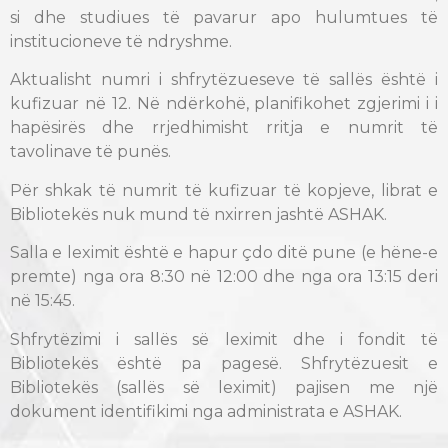
si dhe studiues të pavarur apo hulumtues të
institucioneve të ndryshme.
Aktualisht numri i shfrytëzueseve të sallës është i
kufizuar në 12. Në ndërkohë, planifikohet zgjerimi i i
hapësirës dhe rrjedhimisht rritja e numrit të
tavolinave të punës.
Për shkak të numrit të kufizuar të kopjeve, librat e
Bibliotekës nuk mund të nxirren jashtë ASHAK.
Salla e leximit është e hapur çdo ditë pune (e hëne-e
premte) nga ora 8:30 në 12:00 dhe nga ora 13:15 deri
në 15:45.
Shfrytëzimi i sallës së leximit dhe i fondit të
Bibliotekës është pa pagesë. Shfrytëzuesit e
Bibliotekës (sallës së leximit) pajisen me një
dokument identifikimi nga administrata e ASHAK.