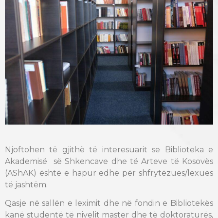
Njoftohen të gjithë të interesuarit se Biblioteka e
Akademisë së Shkencave dhe të Arteve të Kosovës
(AShAK) është e hapur edhe për shfrytëzues/lexues
të jashtëm.
Qasje në sallën e leximit dhe në fondin e Bibliotekës
kanë studentë të nivelit master dhe të doktoraturës,