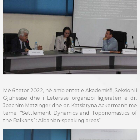
Më 6 tetor 2022, në ambientet e Akademisë, Seksioni i
Gjuhësisë dhe i Letërsisë organizoi ligjëratën e dr.
Joachim Matzinger dhe dr. Katsiaryna Ackermann me
temë: “Settlement Dynamics and Toponomastics of
the Balkans 1: Albanian-speaking areas”.