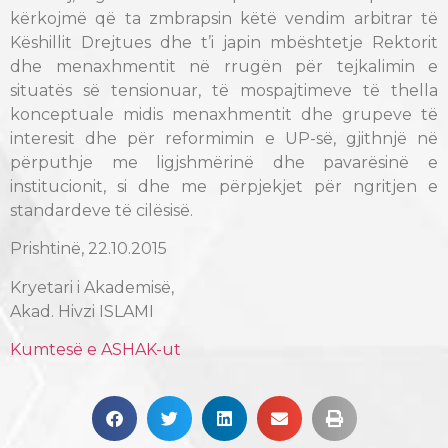
kërkojmë që ta zmbrapsin këtë vendim arbitrar të
Këshillit Drejtues dhe t’i japin mbështetje Rektorit
dhe menaxhmentit në rrugën për tejkalimin e
situatës së tensionuar, të mospajtimeve të thella
konceptuale midis menaxhmentit dhe grupeve të
interesit dhe për reformimin e UP-së, gjithnjë në
përputhje me ligjshmërinë dhe pavarësinë e
institucionit, si dhe me përpjekjet për ngritjen e
standardeve të cilësisë.
Prishtinë, 22.10.2015
Kryetari i Akademisë,
Akad. Hivzi ISLAMI
Kumtesë e ASHAK-ut