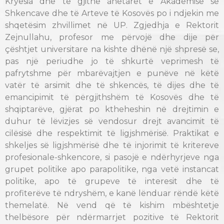
Kryesia dhe të gjithë anëtarët e Akademisë së
Shkencave dhe të Arteve të Kosovës po i ndjekin me
shqetësim zhvillimet në UP. Zgjedhja e Rektorit
Zejnullahu, profesor me përvojë dhe dije për
çështjet universitare na kishte dhënë një shpresë se,
pas një periudhe jo të shkurtë veprimesh të
pafrytshme për mbarëvajtjen e punëve në këtë
vatër të arsimit dhe të shkencës, të dijes dhe të
emancipimit të përgjithshëm të Kosovës dhe të
shqiptarëve, gjërat po ktheheshin në drejtimin e
duhur të lëvizjes së vendosur drejt avancimit të
cilësisë dhe respektimit të ligjshmërisë. Praktikat e
shkeljes së ligjshmërisë dhe të injorimit të kritereve
profesionale-shkencore, si pasojë e ndërhyrjeve nga
grupet politike apo parapolitike, nga vetë instancat
politike, apo të grupeve të interesit dhe të
profiterëve të ndryshëm, e kanë lënduar rëndë këtë
themelatë. Në vend që të kishim mbështetje
thelbësore për ndërmarrjet pozitive të Rektorit