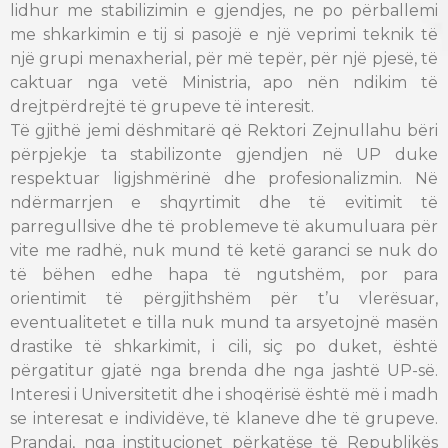
lidhur me stabilizimin e gjendjes, ne po përballemi
me shkarkimin e tij si pasojë e një veprimi teknik të
një grupi menaxherial, për më tepër, për një pjesë, të
caktuar nga vetë Ministria, apo nën ndikim të
drejtpërdrejtë të grupeve të interesit.
Të gjithë jemi dëshmitarë që Rektori Zejnullahu bëri
përpjekje ta stabilizonte gjendjen në UP duke
respektuar ligjshmërinë dhe profesionalizmin. Në
ndërmarrjen e shqyrtimit dhe të evitimit të
parregullsive dhe të problemeve të akumuluara për
vite me radhë, nuk mund të ketë garanci se nuk do
të bëhen edhe hapa të ngutshëm, por para
orientimit të përgjithshëm për t’u vlerësuar,
eventualitetet e tilla nuk mund ta arsyetojnë masën
drastike të shkarkimit, i cili, siç po duket, është
përgatitur gjatë nga brenda dhe nga jashtë UP-së.
Interesi i Universitetit dhe i shoqërisë është më i madh
se interesat e individëve, të klaneve dhe të grupeve.
Prandaj, nga institucionet përkatëse të Republikës