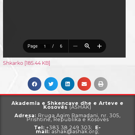
Shkarko [185.44 KB]
Akademia e Shkencave dhe e Arteve e
Kosovës
(ASHAK)
Adresa:
Rruga
Agim Ramadani, nr. 305,
Prishtinë, Republika e Kosovës
Tel:
+383 38 249 303;
E-
mail:
ashak@ashak.org;