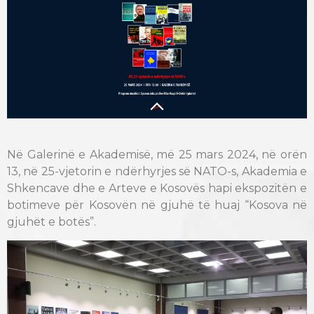
Në Galerinë e Akademisë, më 25 mars 2024, në orën
13, në 25-vjetorin e ndërhyrjes së NATO-s, Akademia e
Shkencave dhe e
Arteve e
Kosov
ë
s
hapi ekspozitën e
botimeve për Kosovën në gjuhë të huaj “Kosova në
gjuhët e botës”.