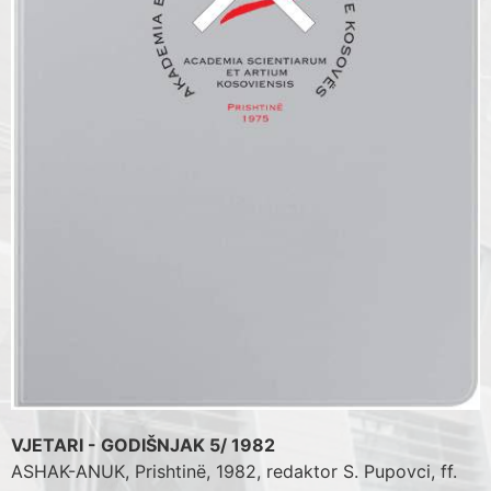
VJETARI - GODIŠNJAK 5/ 1982
ASHAK-ANUK,
Prishtinë, 1982, redaktor S. Pupovci
, ff.