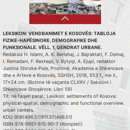
LEKSIKON: VENDBANIMET E KOSOVËS: TABLOJA
FIZIKE-HAPËSINORE, DEMOGRAFIKE DHE
FUNKSIONALE. VËLL. 1, QENDRAT URBANE.
Redaksia H. Islami, A. K. Berishaj, J. Bajraktari, F. Demaj,
I. Ramadani, F. Rexhepi, V. Bytyqi, A. Ejupi, redaktor
Justina Shiroka-Pula, Prishtinë, Akademia e Shkencave
dhe e Arteve e Kosovës, SSHSH, 2018, 553 f., me il.,
17x24 cm. (Botime të veçanta CLXXV / Seksioni i
Shkencave Shoqërore. Libri 58)
Tit. në faqen paral.: Lexikon: settlements of Kosova:
physical-spatial, demographic and functional overview.
urban centers.
KDU 908(496.51)911.37(496.51)
ISBN 978-9951-615-90-7 (Kompleti)