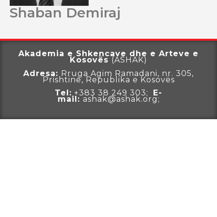
Shaban Demiraj
Akademia e Shkencave dhe e Arteve e
Kosovës
(ASHAK)
Adresa:
Rruga
Agim Ramadani, nr. 305,
Prishtinë, Republika e Kosovës
Tel:
+383 38 249 303;
E-
mail:
ashak@ashak.org;