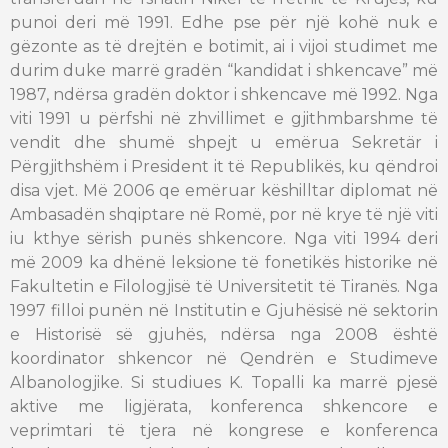
punoi deri më 1991. Edhe pse për një kohë nuk e
gëzonte as të drejtën e botimit, ai i vijoi studimet me
durim duke marrë gradën “kandidat i shkencave” më
1987, ndërsa gradën doktor i shkencave më 1992. Nga
viti 1991 u përfshi në zhvillimet e gjithmbarshme të
vendit dhe shumë shpejt u emërua Sekretär i
Përgjithshëm i President it të Republikës, ku qëndroi
disa vjet. Më 2006 qe emëruar këshilltar diplomat në
Ambasadën shqiptare në Romë, por në krye të një viti
iu kthye sërish punës shkencore. Nga viti 1994 deri
më 2009 ka dhënë leksione të fonetikës historike në
Fakultetin e Filologjisë të Universitetit të Tiranës. Nga
1997 filloi punën në Institutin e Gjuhësisë në sektorin
e Historisë së gjuhës, ndërsa nga 2008 është
koordinator shkencor në Qendrën e Studimeve
Albanologjike. Si studiues K. Topalli ka marrë pjesë
aktive me ligjërata, konferenca shkencore e
veprimtari të tjera në kongrese e konferenca