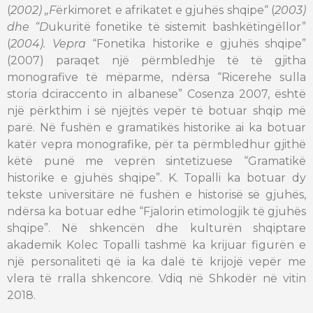
(
2002) „F
ërkimoret e afrikatet e gjuhës shqipe“ (
2003)
dhe “D
ukuritë fonetike të sistemit bashkëtingëllor”
(
2004). Vepra
“Fonetika historike e gjuhës shqipe”
(2007) paraqet një përmbledhje të të gjitha
monografive të mëparme, ndërsa “Ricerehe sulla
storia dciraccento in albanese” Cosenza 2007, është
një përkthim i së njëjtës vepër të botuar shqip më
parë. Në fushën e gramatikës historike ai ka botuar
katër vepra monografike, për ta përmbledhur gjithë
këtë punë me veprën sintetizuese “Gramatikë
historike e gjuhës shqipe”. K. Topalli ka botuar dy
tekste universitäre në fushën e historisë së gjuhës,
ndërsa ka botuar edhe “Fjalorin etimologjik të gjuhës
shqipe”. Në shkencën dhe kulturën shqiptare
akademik Kolec Topalli tashmë ka krijuar figurën e
një personaliteti që ia ka dalë të krijojë vepër me
vlera të rralla shkencore. Vdiq në Shkodër në vitin
2018.