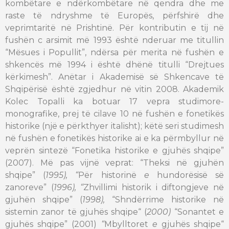
kombëtare e ndërkombëtare në qendra dhe me
raste të ndryshme të Europës, përfshirë dhe
veprimtaritë në Prishtinë. Për kontributin e tij në
fushën c arsimit më 1993 është nderuar me titullin
“Mësues i Popullit”, ndërsa për merita në fushën e
shkencës më 1994 i është dhënë titulli “Drejtues
kërkimesh”. Anëtar i Akademisë së Shkencave të
Shqipërisë është zgjedhur në vitin 2008. Akademik
Kolec Topalli ka botuar 17 vepra studimore-
monografike, prej të cilave 10 në fushën e fonetikës
historike (një e përkthyer italisht); këtë seri studimesh
në fushën e fonetikës historike ai e ka përmbyllur në
veprën sintezë “Fonetika historike e gjuhës shqipe”
(2007). Më pas vijnë veprat: “Theksi në gjuhën
shqipe” (
1995), “
Për historinë
e
hundorësisë së
zanoreve” (
1996), “
Zhvillimi historik i diftongjeve në
gjuhën shqipe” (
1998),
“Shndërrime historike në
sistemin zanor të gjuhës shqipe“ (
2000)
“Sonantet e
gjuhës shqipe” (2001)
“
Mbylltoret
e
gjuhës shqipe“