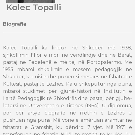
Kolec Topalli
Biografia
Kolec Topalli ka lindur në Shkodër më 1938,
sjhkollimin fillor e mori në vendlindje dhe në Berat,
pastaj në Tepelenë e më tej në Portopalermo. Më
1955 mbaroi shkollimin e mesëm pedagogjik në
Shkodër, ku nisi edhe punën si mësues në fshatrat e
Kukësit, pastaj të Lezhës. Pa u shkëputur nga puna,
mbaroi studimet për gjuhë-histori në Institutin e
Lartë Pedagogjik të Shkodrës dhe pastaj për gjuhë-
letërsi në Universitetin e Tiranës (1964). U diplomua,
por për arsye biografie në rrethin e Lezhës u
pushuan nga puna. Më vonë e emëruan arsimtar në
fshatrat e Gramshit, ku qëndroi 7 vjet. Më 1971 e
transferuan në fshatin Nikël të rrethit të Krujës, ku