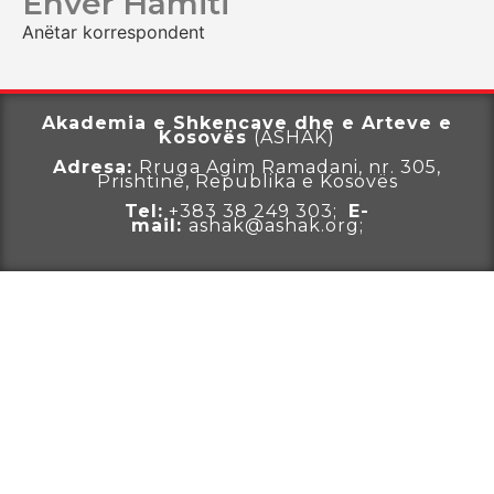
Enver Hamiti
Anëtar korrespondent
Akademia e Shkencave dhe e Arteve e
Kosovës
(ASHAK)
Adresa:
Rruga
Agim Ramadani, nr. 305,
Prishtinë, Republika e Kosovës
Tel:
+383 38 249 303;
E-
mail:
ashak@ashak.org;