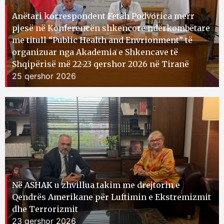
Anëtari korrespondent Fetah Podvorica merr
pjesë në Konferencën shkencore ndërkombëtare
me titull “Public Health and Envrionment” të
organizuar nga Akademia e Shkencave të
Shqipërisë më 22-23 qershor 2026 në Tiranë
25 qershor 2026
Në ASHAK u zhvillua takim me drejtorin e
Qendrës Amerikane për Luftimin e Ekstremizmit
dhe Terrorizmit
23 qershor 2026