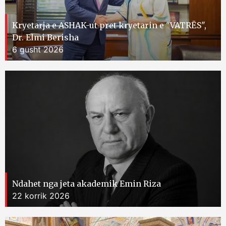
Kryetarja e ASHAK-ut pret kryetarin e "VATRËS",
Dr. Elmi Berisha
6 gusht 2026
Ndahet nga jeta akademik Emin Riza
22 korrik 2026