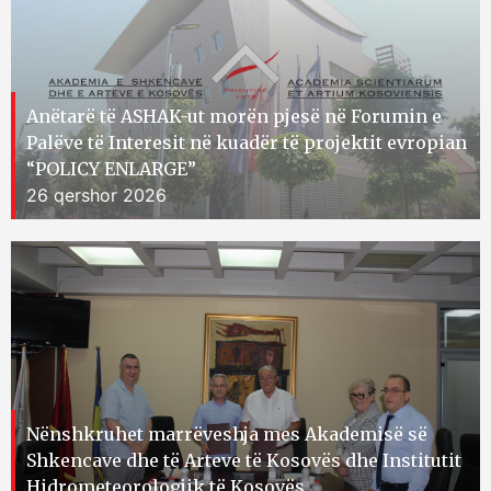
Anëtarë të ASHAK-ut morën pjesë në Forumin e
Palëve të Interesit në kuadër të projektit evropian
“POLICY ENLARGE”
26 qershor 2026
Nënshkruhet marrëveshja mes Akademisë së
Shkencave dhe të Arteve të Kosovës dhe Institutit
Hidrometeorologjik të Kosovës