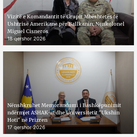
Vizitë e Komandantit të Grupit Mbështetës të
Ushtrisë Amerikane për Ballkanin, Nënkolonel
Miguel Cisneros
18 qershor 2026
Nënshkruhet Memorandumi i Bashkëpunimit
ndërmjet ASHAK-ut dhe Universitetit "Ukshin
Hoti" në Prizren
17 qershor 2026