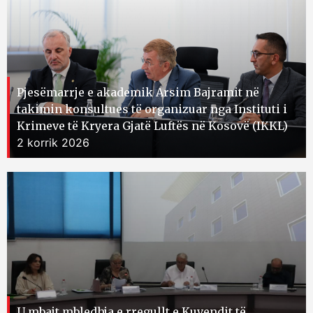
Pjesëmarrje e akademik Arsim Bajramit në
takimin konsultues të organizuar nga Instituti i
Krimeve të Kryera Gjatë Luftës në Kosovë (IKKL)
2 korrik 2026
U mbajt mbledhja e rregullt e Kuvendit të