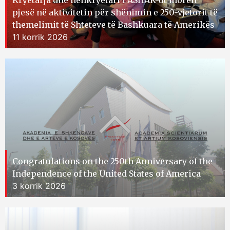
Kryetarja dhe nënkryetari i ASHAK-ut morën
pjesë në aktivitetin për shënimin e 250-vjetorit të
themelimit të Shteteve të Bashkuara të Amerikës
11 korrik 2026
Congratulations on the 250th Anniversary of the
Independence of the United States of America
3 korrik 2026