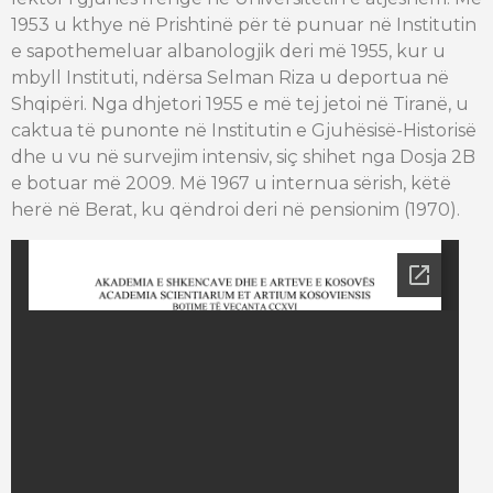
1953 u kthye në Prishtinë për të punuar në Institutin
e
sapo­themeluar
albanologjik deri më 1955, kur u
mbyll Instituti, ndërsa
Selman
Riza u
deportua
në
Shqipëri. Nga dhjetori 1955 e më tej jetoi në Tiranë, u
caktua të punonte në Institutin e Gjuhësisë-Historisë
dhe u vu në
survejim
intensiv, siç shihet nga Dosja 2B
e botuar më 2009. Më 1967 u internua sërish, këtë
herë në Berat, ku qëndroi deri në pensionim
(1970).