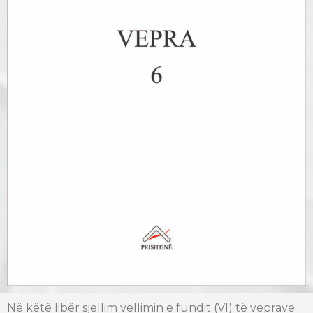
Në k
ë
t
ë
lib
ë
r
sjellim vëllimin e fundit (VI) të veprave