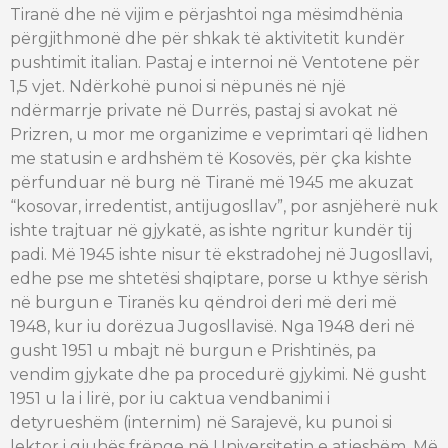
Tiranë dhe në vijim e përjashtoi nga mësimdhënia
përgjithmonë dhe për shkak të aktivitetit kundër
pushtimit italian. Pastaj e internoi në
Ventotene
për
1,5 vjet. Ndërkohë punoi si nëpunës në një
ndërmarrje private në
Durrës, pastaj si avokat në
Pri
zren, u mor me organizime e veprimtari që lidhen
me statusin e ardhshëm të Kosovës, për çka kishte
përfunduar në burg në Tiranë më 1945 me akuzat
“kosovar, irredentist,
antijugosllav
”, por asnjëherë nuk
ishte trajtuar në gjykatë, as ishte ngritur kundër tij
padi. Më 1945 ishte nisur të ekstradohej në Jugosllavi,
edhe pse me shtetësi shqiptare, porse u kthye sërish
në burgun e Tiranës ku qëndroi deri më deri më
1948, kur iu dorëzua Jugosllavisë. Nga 1948 deri në
gusht 1951 u mbajt në burgun e Prishtinës, pa
vendim gjykate dhe pa procedurë gjykimi. Në gusht
1951 u la i lirë, por iu caktua vendbanimi i
detyrueshëm (internim) në Sarajevë, ku punoi si
lektor i gjuhës frënge në Universitetin e atjeshëm. Më