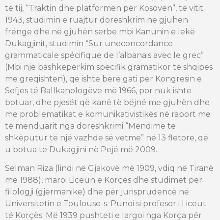
të tij,
“
Traktin dhe platformën për Kosovën
”
, të vitit
1943, studimin e ruajtur dorëshkrim në gjuhën
frënge dhe në gjuhën serbe mbi Kanunin e lekë
Dukagjinit, studimin
“
Sur
une
concordance
grammaticale
spécifique
de
l’albanais
avec
le grec
”
(Mbi një bashkëpërkim specifik gramatikor të shqipes
me greqishten), që ishte bërë gati për Kongresin e
Sofjes të Ballkanologëve më 1966, por nuk ishte
botuar, dhe pjesët që kanë të bëjnë me gjuhën dhe
me problematikat e
komunikativistikës
në raport me
të menduarit nga dorëshkrimi
“
Mendime të
shkëputur të një vazhde së vetme
”
në 13 fletore, që
u botua te Dukagjini në Pejë më 2009.
Selman
Riza (lindi në Gjakovë më 1909, vdiq në Tiranë
më 1988),
maroi
Liceun e Korçës dhe studimet për
filologji (
gjermanike
) dhe për jurisprudencë në
Universitetin e
Tou
louse
-s. Punoi si profesor i Li
ceut
të Korçës. Më 1939 pushteti e largoi nga Korça për