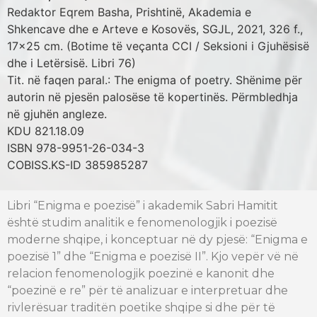
Redaktor Eqrem Basha, Prishtinë, Akademia e
Shkencave dhe e Arteve e Kosovës, SGJL, 2021, 326 f.,
17x25 cm. (Botime të veçanta CCI / Seksioni i Gjuhësisë
dhe i Letërsisë. Libri 76)
Tit. në faqen paral.: The enigma of poetry. Shënime për
autorin në pjesën palosëse të kopertinës. Përmbledhja
në gjuhën angleze.
KDU 821.18.09
ISBN 978-9951-26-034-3
COBISS.KS-ID 385985287
Libri “Enigma e poezisë” i akademik Sabri Hamitit
është studim analitik e fenomenologjik i poezisë
moderne shqipe, i konceptuar në dy pjesë: “Enigma e
poezisë 1” dhe “Enigma e poezisë II”. Kjo vepër vë në
relacion fenomenologjik poezinë e kanonit dhe
“poezinë e re” për të analizuar e interpretuar dhe
rivlerësuar traditën poetike shqipe si dhe për të