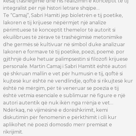
kësaj trashëgimie dhe nis realizimin e konceptit të tij
integralist për një histori letrare shqipe…
Te “Camaj”, Sabri Hamiti jep bioletrën e tij poetike,
lakoren e tij krijuese nëpërmjet një analize
përimtuese të konceptit themelor të autorit si
ekuilibrues të zërave të trashëgimisë metonimike
dhe germës së kultivuar në simbol duke analizuar
lakoren e formave të tij poetike, poezi, poemë. por
gjithnjë duke hetuar palimpsestin si filozofi krijuese
personale. Martin Camaj i Sabri Hamitit është autori
që shkruan mallin e vet për humusin e tij, qoftë si
kujtesë kur është në vendlindje, qoftë si rikujtesë kur
është në mërgim, për të veneruar se poezia e tij
është vetmia esenciale e sublimuar në figure e një
autori autentik që nuk ikën nga rrënja e vet…
Ndërkaq, në vijimësinë e dorëshkrimit, kemi
diskutimin për fenomenin e përkthimit i cili kur
aplikohet në poezi domosdo merr premisat e
rikrijimit.