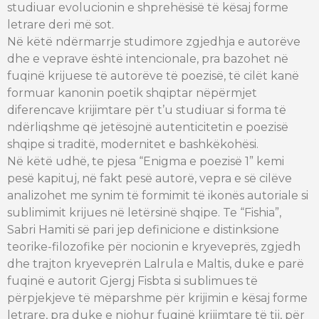
studiuar evolucionin e shprehësisë të kësaj forme
letrare deri më sot.
Në këtë ndërmarrje studimore zgjedhja e autorëve
dhe e veprave është intencionale, pra bazohet në
fuqinë krijuese të autorëve të poezisë, të cilët kanë
formuar kanonin poetik shqiptar nëpërmjet
diferencave krijimtare për t’u studiuar si forma të
ndërliqshme që jetësojnë autenticitetin e poezisë
shqipe si traditë, modernitet e bashkëkohësi.
Në këtë udhë, te pjesa “Enigma e poezisë 1” kemi
pesë kapituj, në fakt pesë autorë, vepra e së cilëve
analizohet me synim të formimit të ikonës autoriale si
sublimimit krijues në letërsinë shqipe. Te “Fishia”,
Sabri Hamiti së pari jep definicione e distinksione
teorike-filozofike për nocionin e kryeveprës, zgjedh
dhe trajton kryeveprën Lalrula e Maltis, duke e parë
fuqinë e autorit Gjergj Fisbta si sublimues të
përpjekjeve të mëparshme për krijimin e kësaj forme
letrare, pra duke e njohur fuqinë krijimtare të tij, për