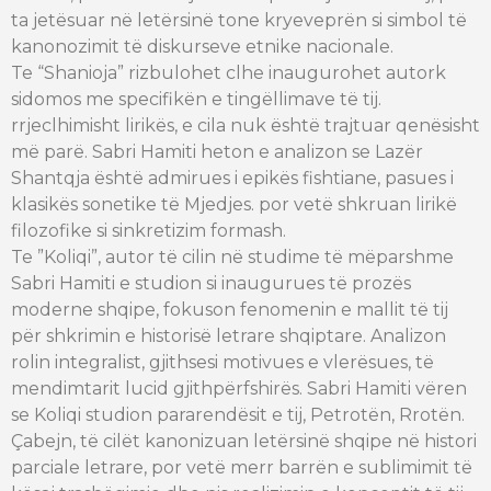
ta jetësuar në letërsinë tone kryeveprën si simbol të
kanonozimit të diskurseve etnike nacionale.
Te “Shanioja” rizbulohet clhe inaugurohet autork
sidomos me specifikën e tingëllimave të tij.
rrjeclhimisht lirikës, e cila nuk është trajtuar qenësisht
më parë. Sabri Hamiti heton e analizon se Lazër
Shantqja është admirues i epikës fishtiane, pasues i
klasikës sonetike të Mjedjes. por vetë shkruan lirikë
filozofike si sinkretizim formash.
Te ”Koliqi”, autor të cilin në studime të mëparshme
Sabri Hamiti e studion si inaugurues të prozës
moderne shqipe, fokuson fenomenin e mallit të tij
për shkrimin e historisë letrare shqiptare. Analizon
rolin integralist, gjithsesi motivues e vlerësues, të
mendimtarit lucid gjithpërfshirës. Sabri Hamiti vëren
se Koliqi studion pararendësit e tij, Petrotën, Rrotën.
Çabejn, të cilët kanonizuan letërsinë shqipe në histori
parciale letrare, por vetë merr barrën e sublimimit të